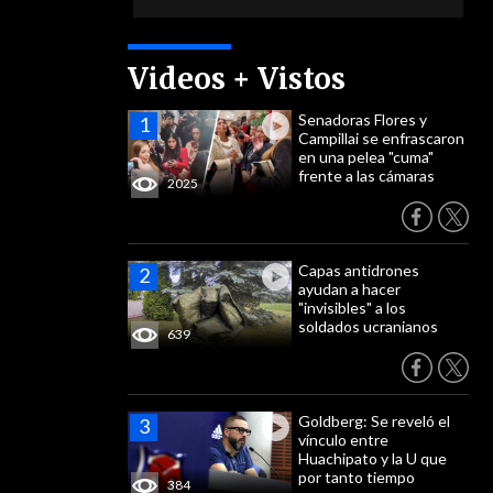
Videos + Vistos
Senadoras Flores y
Campillai se enfrascaron
en una pelea "cuma"
frente a las cámaras
2025
Capas antidrones
ayudan a hacer
"invisibles" a los
soldados ucranianos
639
Goldberg: Se reveló el
vínculo entre
Huachipato y la U que
por tanto tiempo
384