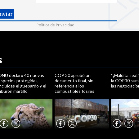
Política de Privacidad
s
ONU declaró 40 nuevas
COP 30 aprobó un
"¡Maldita sea!
especies protegidas,
documento final, sin
la COP30 sumó
ncluidas el guepardo y el
referencia a los
las negociaci
iburón martillo
combustibles fósiles