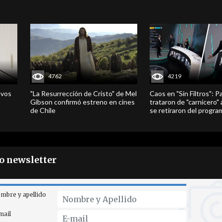
4762
4219
evos
"La Resurrección de Cristo" de Mel
Caos en "Sin Filtros": P
Gibson confirmó estreno en cines
trataron de "carnicero"
de Chile
se retiraron del progra
ro newsletter
mbre y apellido
mail