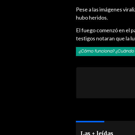
Pese a las imágenes viral
hubo heridos.
El fuego comenzó en el p
testigos notaran que la l
Las + leídas