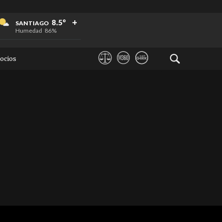
+
+
+
8.5°
SANTIAGO
Humedad
86%
ocios