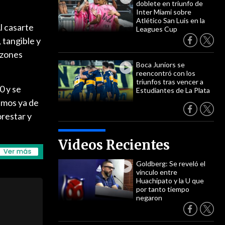
doblete en triunfo de
Inter Miami sobre
Atlético San Luis en la
l casarte
Leagues Cup
 tangible y
azones
Boca Juniors se
reencontró con los
triunfos tras vencer a
0 y se
Estudiantes de La Plata
emos ya de
orestar y
Videos Recientes
Goldberg: Se reveló el
vínculo entre
Huachipato y la U que
por tanto tiempo
negaron