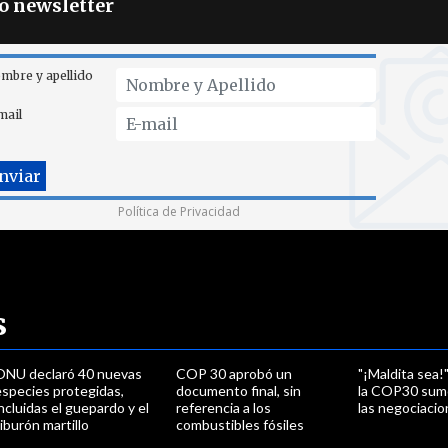
ro newsletter
mbre y apellido
mail
Política de Privacidad
s
ONU declaró 40 nuevas
COP 30 aprobó un
"¡Maldita sea!
especies protegidas,
documento final, sin
la COP30 sumó
ncluidas el guepardo y el
referencia a los
las negociaci
iburón martillo
combustibles fósiles