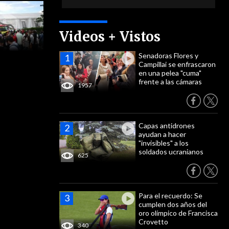
Videos + Vistos
Senadoras Flores y
Campillai se enfrascaron
en una pelea "cuma"
frente a las cámaras
1957
Capas antidrones
ayudan a hacer
"invisibles" a los
soldados ucranianos
625
Para el recuerdo: Se
cumplen dos años del
oro olímpico de Francisca
Crovetto
340