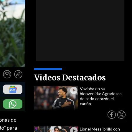
Videos Destacados
Vozinha en su
bienvenida: Agradezco
de todo corazón el
cariño
sonas de
do" para
Lionel Messi brilló con