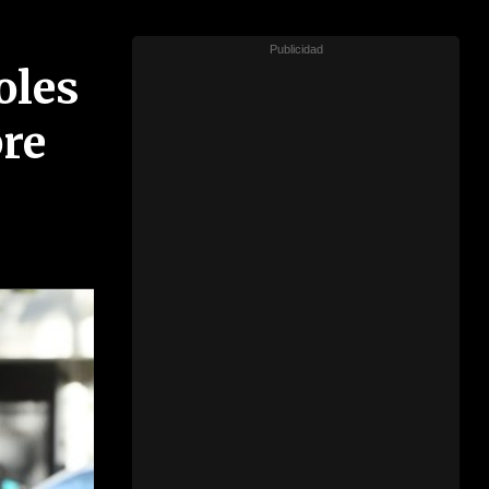
oles
bre