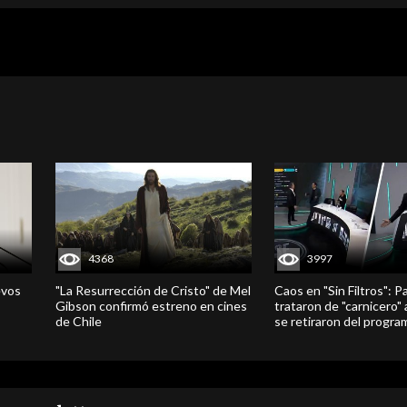
4368
3997
evos
"La Resurrección de Cristo" de Mel
Caos en "Sin Filtros": P
Gibson confirmó estreno en cines
trataron de "carnicero"
de Chile
se retiraron del progra