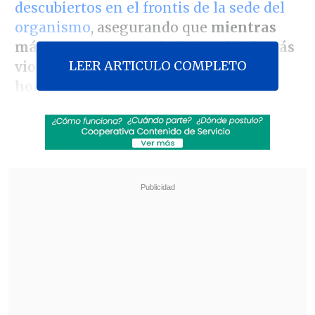
descubiertos en el frontis de la sede del
organismo
, asegurando que
mientras
más avanza la agenda de igualdad, más
LEER ARTICULO COMPLETO
violentos reaccionan los grupos
homofóbicos.
"Fue bastante decepcionante que a pesar
de haber realizado una marcha tan
exitosa este sábado (...) una persona o
varias hayan rayado con mensajes tan
ofensivos, tan groseros en contra de la
diversidad sexual y, principalmente, en
contra de los DD.HH. de un segmento de
la población", afirmó.
Revisa también