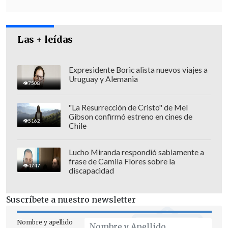
organización y que "creemos que es una
reacción ante este avance claro y
Las + leídas
masivo de la igualdad de derechos en
nuestro país".
Expresidente Boric alista nuevos viajes a
Uruguay y Alemania
7508
"La Resurrección de Cristo" de Mel
Gibson confirmó estreno en cines de
5162
Chile
Lucho Miranda respondió sabiamente a
frase de Camila Flores sobre la
4747
discapacidad
Suscríbete a nuestro newsletter
Nombre y apellido