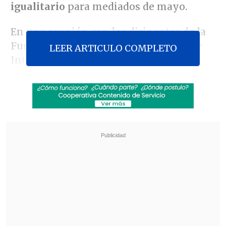
igualitario
para mediados de mayo.
En una reunión con los dirigentes de la
Fundación Iguales y el Movimiento de
LEER ARTICULO COMPLETO
Integración y Liberación Homosexual
(Movilh), Harboe se comprometió a llevar
a votación el matrimonio igualitario, tras
conversaciones con expertos.
Revisa también
Tras exitoso ahorro de energía, la NASA
extendió la vida útil de la Voyager 2
Niña de 11 años murió por hantavirus en
Rengo