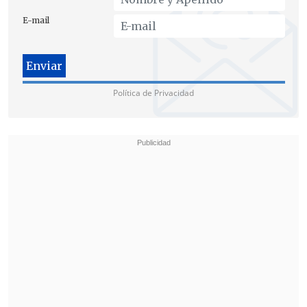
E-mail
Política de Privacidad
En tanto, desde el Movilh, el vocero
Rolando Jiménez
, afirmó que cree que
será despachada fácilmente, por la
mayoría en la sala, como en la Comisión.
"Sabemos que hay
resistencia de parte
del Gobierno
, van haber ofertones sobre
la mesa para intimidar y hacer que los