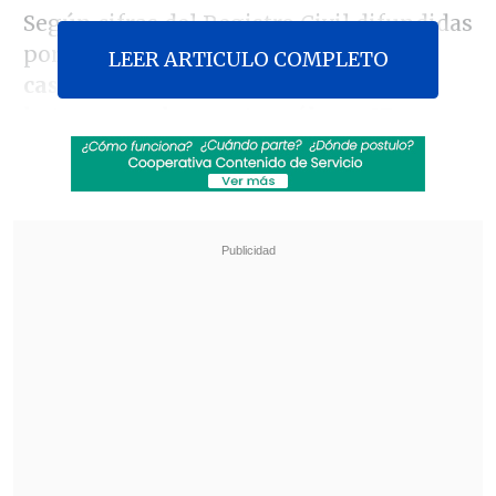
Según cifras del Registro Civil difundidas
por
El Mercurio
,
el 73 por ciento de los
LEER ARTICULO COMPLETO
casos corresponde a parejas
heterosexuales, contra sólo un 27 por
ciento de homosexuales
.
Revisa también
El cáncer que padece Joe Biden es "muy
doloroso y debilitante", reveló su hijo
Tras exitoso ahorro de energía, la NASA
extendió la vida útil de la Voyager 2
Así,
no se ha observa una "avalancha" de
solicitudes de parejas del mismo sexo,
"como en un principió se pensó",