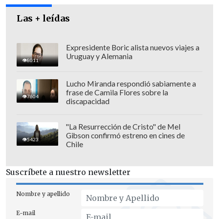
Las + leídas
Expresidente Boric alista nuevos viajes a
Uruguay y Alemania
8011
"Tal vez ampliar el ámbito de protección
Lucho Miranda respondió sabiamente a
a las parejas sea una de las tantas
frase de Camila Flores sobre la
7604
razones que harían plausible su mayor
discapacidad
demanda", especuló.
"La Resurrección de Cristo" de Mel
Gibson confirmó estreno en cines de
5423
Chile
Suscríbete a nuestro newsletter
Nombre y apellido
E-mail