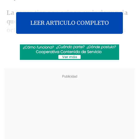
La causa tiene su origen en la
denuncia
que
un joven de 24 años interpuso en
LEER ARTICULO COMPLETO
octubre por supuestos abusos sexuales
ante la Fiscalía, después de
recibir en
agosto una llamada telefónica del
papa
Francisco, que le pidió perdón en
nombre de la Iglesia
tras leer el escrito
en el que le relató los hechos, ocurridos
cuando era menor.
Revisa también
Revolución científica: un sistema de IA creó,
desde cero, genomas funcionales para
combatir bacterias resistentes