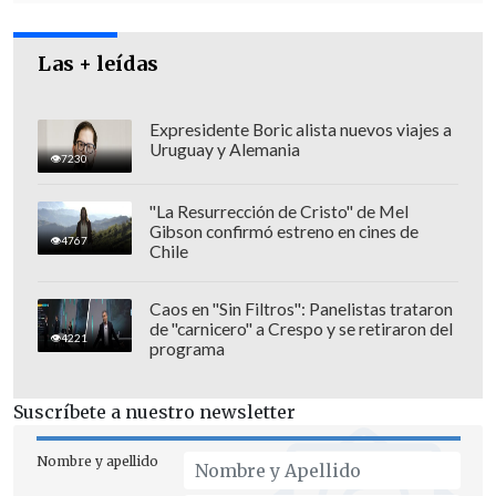
caso.
Las + leídas
Expresidente Boric alista nuevos viajes a
Uruguay y Alemania
7230
"La Resurrección de Cristo" de Mel
Gibson confirmó estreno en cines de
4767
Chile
Caos en "Sin Filtros": Panelistas trataron
de "carnicero" a Crespo y se retiraron del
4221
programa
Ante la Policía,
los acusados negaron los
Suscríbete a nuestro newsletter
hechos e insistieron en su inocencia,
como han hecho desde que fueron
Nombre y apellido
detenidos el lunes.