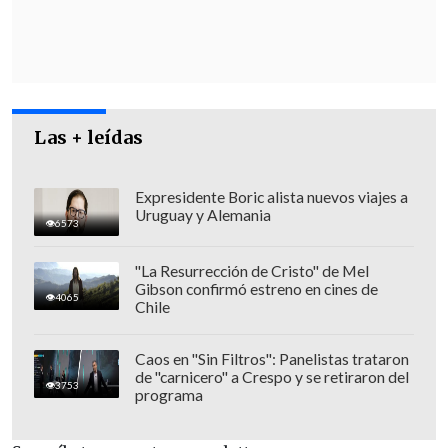
viajará a Noruega para acompañar a
Machado a recibir el Premio Nobel de la
Paz 2025
, igual que harán los presidentes
de Panamá,
José Raúl Mulino
; y Ecuador,
Daniel Noboa
.
Las + leídas
Expresidente Boric alista nuevos viajes a
Uruguay y Alemania
6573
"La Resurrección de Cristo" de Mel
Gibson confirmó estreno en cines de
4065
Chile
Caos en "Sin Filtros": Panelistas trataron
de "carnicero" a Crespo y se retiraron del
3753
programa