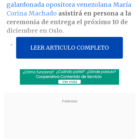
galardonada opositora venezolana María
Corina Machado
asistirá en persona a la
ceremonia de entrega el próximo 10 de
diciembre
en Oslo.
[Lea también]
Machado dice que el
LEER ARTICULO COMPLETO
Nobel de la Paz es un logro y un
reconocimiento para toda Venezuela
"Hablamos con ella la pasada noche y
nos dijo que estará en Oslo"
, dijo a la
agencia de noticias
EFE
el responsable de
comunicación del Instituto Nobel,
Erik
Aasheim.
Revisa también