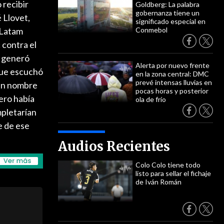
 recibir
Goldberg: La palabra
gobernanza tiene un
é Llovet,
significado especial en
 Latam
Conmebol
 contra el
o generó
Alerta por nuevo frente
 que escuchó
en la zona central: DMC
prevé intensas lluvias en
 en nombre
pocas horas y posterior
ero había
ola de frío
mpletarían
e de ese
Audios Recientes
Colo Colo tiene todo
listo para sellar el fichaje
de Iván Román