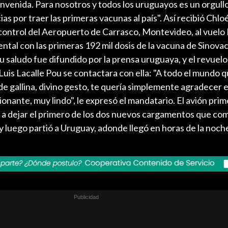
nvenida. Para nosotros y todos los uruguayos es un orgullo
ias por traer las primeras vacunas al país". Así recibió Chlo
 control del Aeropuerto de Carrasco, Montevideo, al vuelo
iental con las primeras 192 mil dosis de la vacuna de Sinovac
su saludo fue difundido por la prensa uruguaya, y el revuel
Luis Lacalle Pou se contactara con ella: "A todo el mundo
el de gallina, divino gesto, te quería simplemente agradecer
onante, muy lindo", le expresó el mandatario. El avión prim
s, a dejar el primero de los dos nuevos cargamentos que co
, y luego partió a Uruguay, adonde llegó en horas de la noch