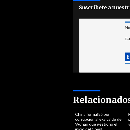
Suscríbete a nuest
No
E-
Relacionado
China formalizó por
corrupción al exalcalde de
p
Wuhan que gestionó el
inicio del Covid