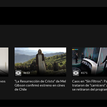
4613
4171
evos
"La Resurrección de Cristo" de Mel
Caos en "Sin Filtros": P
Gibson confirmó estreno en cines
trataron de "carnicero"
de Chile
se retiraron del progra