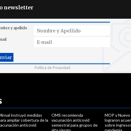
ro newsletter
mbre y apellido
mail
Política de Privacidad
s
Minsal instruyó medidas
OMS recomienda
MOP y Nuevo 
ara ampliar cobertura de la
vacunación anticovid
lograron acue
vacunación anticovid
semestral para grupos de
sobre ingreso
alto riesgo
pandemia