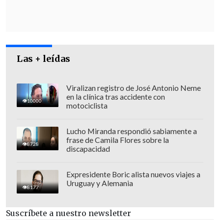
concurridas: "no es una novedad,
siempre es el lugar donde se produce
mayor atochamiento", dijo el
subsecretario.
Las + leídas
"Son decisiones complejas, que son
decisiones operativas, de campo, donde
Viralizan registro de José Antonio Neme
los oficiales a cargo de la operación de
en la clínica tras accidente con
10000
motociclista
ese momento
consideraron que era la
mejor decisión y es parte de las
Lucho Miranda respondió sabiamente a
atribuciones que tiene
un oficial",
frase de Camila Flores sobre la
8728
discapacidad
aseguró Leturia.
Expresidente Boric alista nuevos viajes a
Uruguay y Alemania
8177
Suscríbete a nuestro newsletter