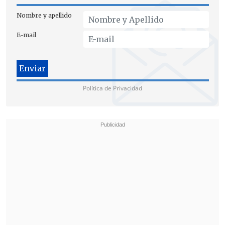
Nombre y apellido
E-mail
Política de Privacidad
Recalcando que "por una decisión
operativa, puntual, que con todas sus
atribuciones quien toma la decisión lo
tomó de esa forma,
no diría que hay una
laxitud en el control, todo lo contrario
,
ha sido tremendamente estricto".
Reafirmó también que se trató de una
"decisión operativa, táctica" el jefe de la