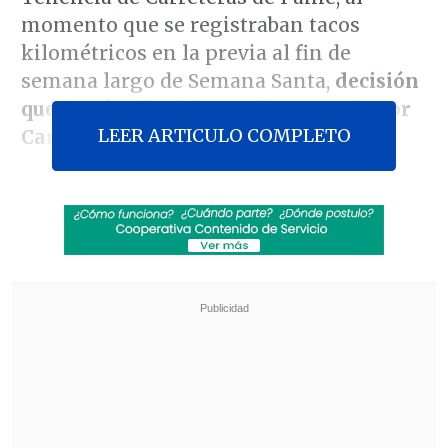
momento que se registraban tacos
kilométricos en la previa al fin de
semana largo de Semana Santa,
decisión
que, según el Gobierno, fue tomada por
LEER ARTICULO COMPLETO
Carabineros
.
En conversación con
Cooperativa
, el
subsecretario de Obras Públicas,
Cristóbal Leturia
, explicó que el
levantamiento de la barrera sanitaria se
produjo a las 20:00 horas, por cerca de
una hora, siendo una decisión operativa
tomada por Carabineros, lo que
consideró como "correcta"
tras una
evaluación de "la situación que estaba
viviendo ahí".