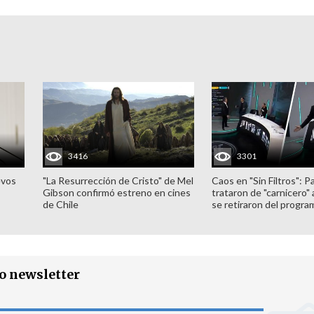
3416
3301
evos
"La Resurrección de Cristo" de Mel
Caos en "Sin Filtros": P
Gibson confirmó estreno en cines
trataron de "carnicero"
de Chile
se retiraron del progra
ro newsletter