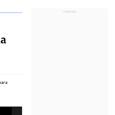
la
para