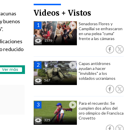
Videos + Vistos
 vacunas
uy buenos
Senadoras Flores y
".
Campillai se enfrascaron
en una pelea "cuma"
frente a las cámaras
licaciones
1579
ro reducido
Capas antidrones
ayudan a hacer
"invisibles" a los
soldados ucranianos
567
Para el recuerdo: Se
cumplen dos años del
oro olímpico de Francisca
Crovetto
325