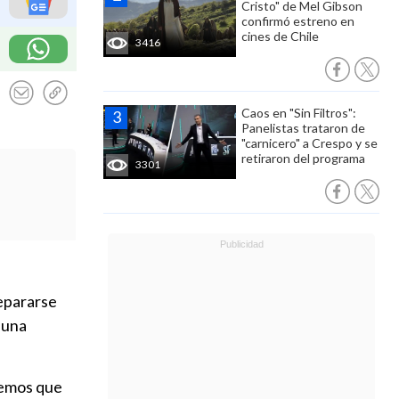
Cristo" de Mel Gibson
confirmó estreno en
cines de Chile
3416
Caos en "Sin Filtros":
Panelistas trataron de
"carnicero" a Crespo y se
retiraron del programa
3301
epararse
 una
nemos que