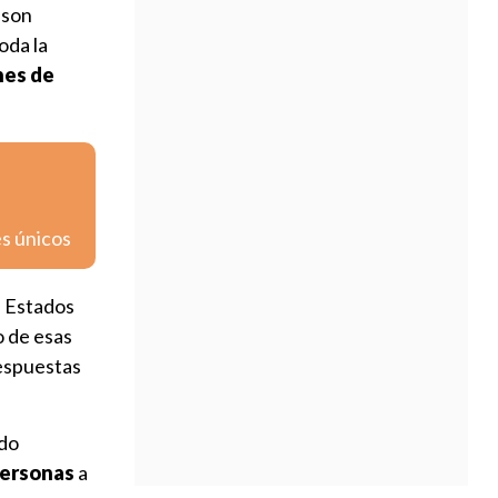
 son
oda la
ines de
es únicos
n Estados
o de esas
respuestas
ado
personas
a