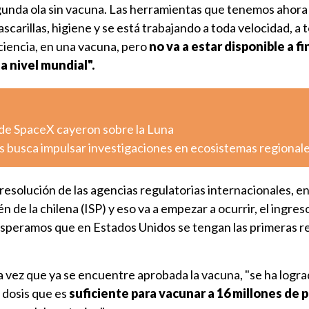
unda ola sin vacuna. Las herramientas que tenemos ahora
scarillas, higiene y se está trabajando a toda velocidad, a t
ciencia, en una vacuna, pero
no va a estar disponible a f
 a nivel mundial".
de SpaceX cayeron sobre la Luna
s busca impulsar investigaciones en ecosistemas regional
esolución de las agencias regulatorias internacionales, e
 de la chilena (ISP) y eso va a empezar a ocurrir, el ingres
esperamos que en Estados Unidos se tengan las primeras 
 vez que ya se encuentre aprobada la vacuna, "se ha logr
 dosis que es
suficiente para vacunar a 16 millones de 