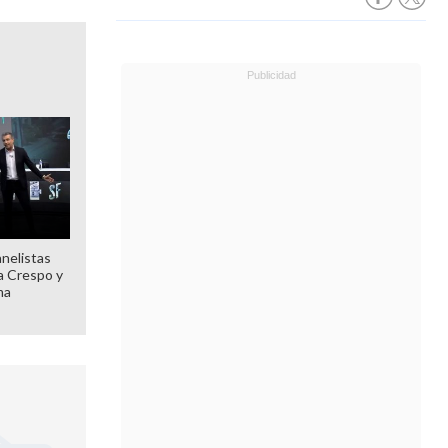
anelistas
 a Crespo y
ma