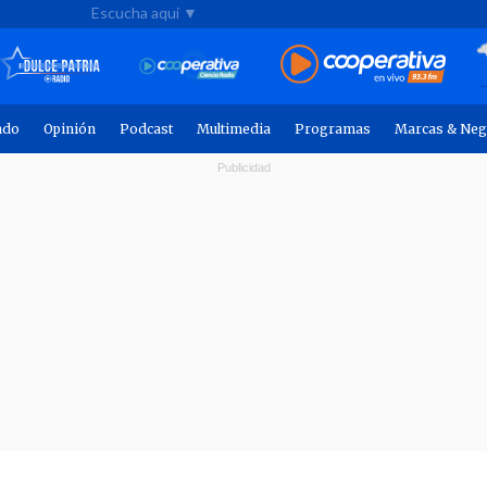
Escucha aquí ▼
ndo
Opinión
Podcast
Multimedia
Programas
Marcas & Neg