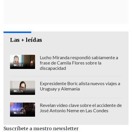
oficial este miércoles.
De todos modos, aclaró que la bivalente
sigue entregando protección
inmunológica contra el coronavirus, y
Las + leídas
que quienes se inocularon con ésta y ya
recibieron su refuerzo en octubre o
noviembre, no requerirán aún una nueva
Lucho Miranda respondió sabiamente a
frase de Camila Flores sobre la
dosis. En esta línea, se pueden
revisar en
8182
discapacidad
detalle las fechas de vacunación
en
www.mevacuno.gob.cl
.
Expresidente Boric alista nuevos viajes a
Uruguay y Alemania
8128
Revelan video clave sobre el accidente de
José Antonio Neme en Las Condes
6194
Suscríbete a nuestro newsletter