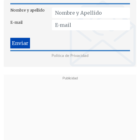
Nombre y apellido
E-mail
Política de Privacidad
Albagli recomendó "con mucho énfasis
que
mantengamos la protección
inmunológica
, porque eso es lo que nos
ha permitido, por ejemplo, que en este
momento que
han aumentado los
contagios
la red asistencial no se vea
afectada".
Los contagios de la última semana
promediaron los 548 diarios.