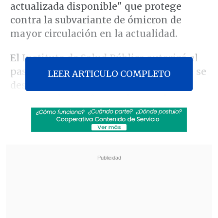
actualizada disponible" que protege
contra la subvariante de ómicron de
mayor circulación en la actualidad.
El Instituto de Salud Pública autorizó el
pasado 3 de noviembre la fórmula, que se
LEER ARTICULO COMPLETO
destinará a los grupos de riesgo -
mayores de 60 años, embarazadas,
pacientes inmunocomprometidos,
profesionales de salud y personas con
enfermedades crónicas
-, que hayan
cumplido un año desde que se
inmunizaron con la bivalente.
Revisa también
Una balsa con 230 personas cruza el canal de la