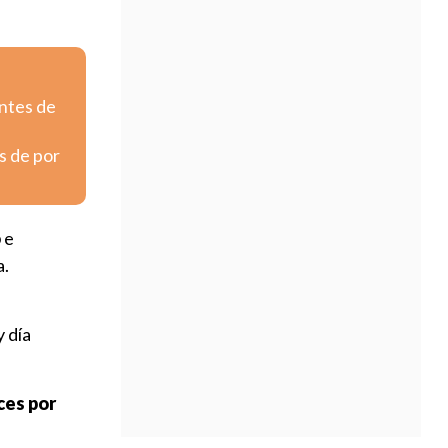
entes de
s de por
o
e
a.
 día
ces por