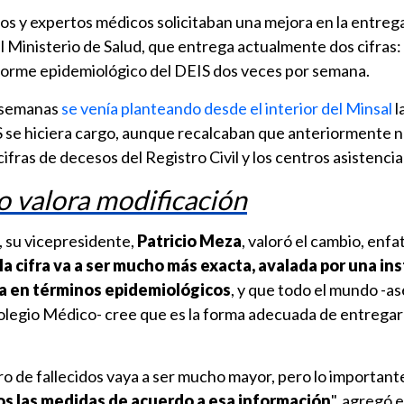
os y expertos médicos solicitaban una mejora en la entrega 
el Ministerio de Salud, que entrega actualmente dos cifras: 
informe epidemiológico del DEIS dos veces por semana.
s semanas
se venía planteando desde el interior del Minsal
l
S se hiciera cargo, aunque recalcaban que anteriormente no
cifras de decesos del Registro Civil y los centros asistencia
 valora modificación
 su vicepresidente,
Patricio Meza
, valoró el cambio, enf
la cifra va a ser mucho más exacta, avalada por una in
ia en términos epidemiológicos
, y que todo el mundo -as
olegio Médico- cree que es la forma adecuada de entregar 
 de fallecidos vaya a ser mucho mayor, pero lo important
 las medidas de acuerdo a esa información
", agregó e