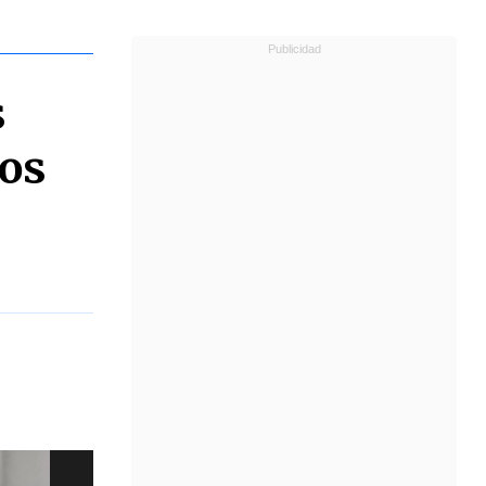
s
tos