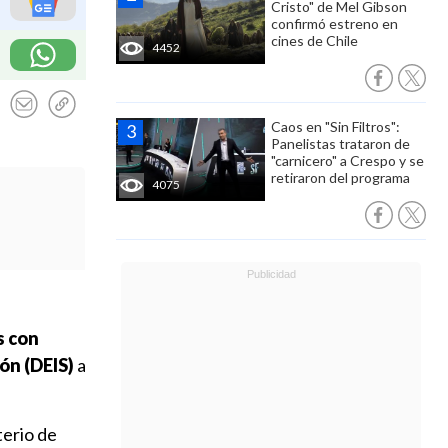
Cristo" de Mel Gibson
confirmó estreno en
cines de Chile
4452
Caos en "Sin Filtros":
Panelistas trataron de
"carnicero" a Crespo y se
retiraron del programa
4075
s con
ón (DEIS)
a
terio de