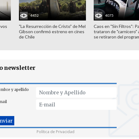
4452
4075
evos
"La Resurrección de Cristo" de Mel
Caos en "Sin Filtros": P
Gibson confirmó estreno en cines
trataron de "carnicero"
de Chile
se retiraron del progra
ro newsletter
mbre y apellido
mail
Política de Privacidad