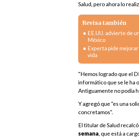
Salud, pero ahora lo reali
Revisa también
EE.UU. advierte de u
México
Experta pide mejorar 
vida
"Hemos logrado que el D
informático que se le ha o
Antiguamente no podía hac
Y agregó que "es una sol
concretamos".
El titular de Salud recalc
semana
, que está a carg