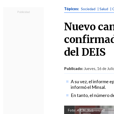
Tópicos:
Sociedad
| Salud
| 
Nuevo cam
confirmad
del DEIS
Publicado:
Jueves, 16 de Juli
A su vez, el informe 
informó el Minsal.
En tanto, el número d
Foto:
ATON (Referencial)