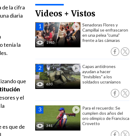
de la cifra
Videos + Vistos
una diaria
Senadoras Flores y
Campillai se enfrascaron
en una pelea "cuma"
a
frente a las cámaras
1985
 tenía la
les.
Capas antidrones
ayudan a hacer
"invisibles" a los
atizando que
soldados ucranianos
630
stitución
esores y el
la
Para el recuerdo: Se
cumplen dos años del
oro olímpico de Francisca
Crovetto
e es que de
341
l