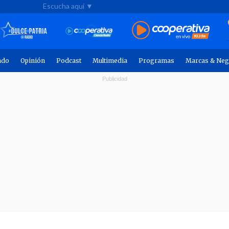
Escucha aquí ▼
ndo
Opinión
Podcast
Multimedia
Programas
Marcas & Neg