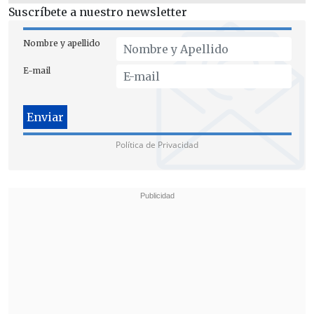
Suscríbete a nuestro newsletter
Nombre y apellido
E-mail
Política de Privacidad
Cabe recordar que en enero pasado,
Nueva Pudahuel había solicitado la
extensión del contrato de concesión
, en
vigencia desde 2015, por un lapso de 20
años, para compensar las mermas
mencionadas anteriormente, pues
el