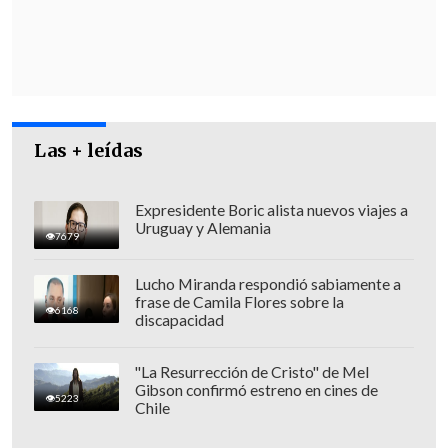
Francia sobre la Promoción y Protección
de Inversiones, por cuanto -a su juicio-
el Estado debió adoptar medidas
particulares en beneficio exclusivo de la
concesionaria
durante la pandemia.
Las + leídas
Esto, con el fin de
aliviar la baja
temporal de ingresos
que conllevó la
Expresidente Boric alista nuevos viajes a
Uruguay y Alemania
disminución del tráfico aéreo y de las
7679
actividades comerciales de la terminal,
Lucho Miranda respondió sabiamente a
así como el perjuicio que les habrían
frase de Camila Flores sobre la
6168
discapacidad
causado las restricciones sanitarias,
como el cierre de fronteras o la
"La Resurrección de Cristo" de Mel
imposición de cuarentena.
Gibson confirmó estreno en cines de
5223
Chile