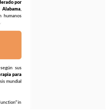
derado por
e Alabama
,
en humanos
.
según sus
rapia para
isis mundial
function” in