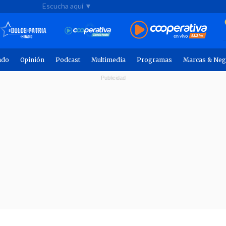
Escucha aquí ▼
ndo
Opinión
Podcast
Multimedia
Programas
Marcas & Neg