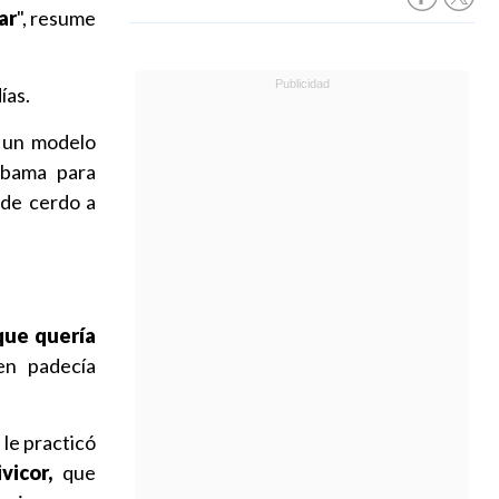
ar
", resume
ías.
, un modelo
abama para
de cerdo a
que quería
en padecía
e le practicó
icor,
que