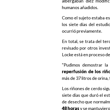
albergaban diez modific
humanos añadidos.
Como el sujeto estaba es
los siete días del estudi
ocurrió previamente.
En total, se trata del t
revisado por otros inves
Locke está en proceso de 
"Pudimos demostrar l
reperfusión de los riñ
más de 37 litros de orina,
Los riñones de cerdo sig
siete días que duró el es
de desecho que normalme
48 horas
y se mantuvieron