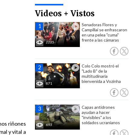
Videos + Vistos
Senadoras Flores y
Campillai se enfrascaron
en una pelea "cuma"
frente a las cámaras
2225
Colo Colo mostró el
"Lado B" de la
multitudinaria
bienvenida a Vozinha
871
Capas antidrones
ayudan a hacer
"invisibles" a los
soldados ucranianos
nos riñones
693
l y vital a