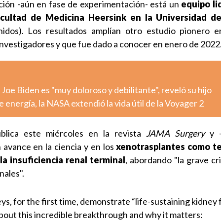
ción -aún en fase de experimentación- está un
equipo li
acultad de Medicina Heersink en la Universidad d
idos). Los resultados amplían otro estudio pionero 
 investigadores y que fue dado a conocer en enero de 2022
Joe Biden es "muy doloroso y debilitante", reveló su hijo
 energía, la NASA extendió la vida útil de la Voyager 2
blica este miércoles en la revista
JAMA Surgery
y -
avance en la ciencia y en los
xenotrasplantes como te
a insuficiencia renal terminal
, abordando "la grave cr
nales".
s, for the first time, demonstrate “life-sustaining kidney 
bout this incredible breakthrough and why it matters: