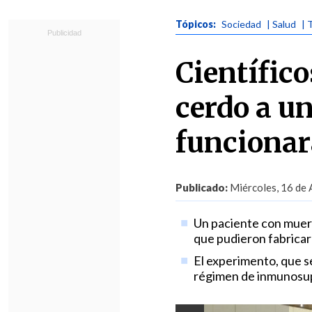
Tópicos:
Sociedad
| Salud
| 
Científic
cerdo a u
funciona
Publicado:
Miércoles, 16 de 
Un paciente con muer
que pudieron fabricar 
El experimento, que se
régimen de inmunosupr