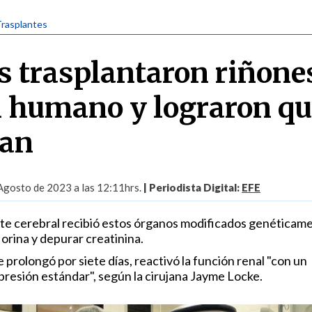
Trasplantes
os trasplantaron riñone
n humano y lograron q
ran
Agosto de 2023 a las 12:11hrs.
| Periodista Digital:
EFE
te cerebral recibió estos órganos modificados genéticame
orina y depurar creatinina.
 prolongó por siete días, reactivó la función renal "con un
esión estándar", según la cirujana Jayme Locke.