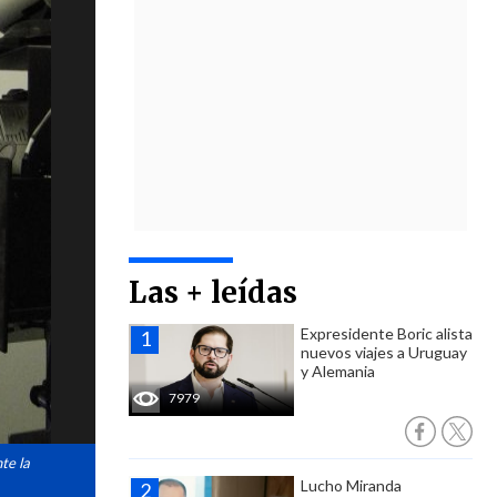
Las + leídas
Expresidente Boric alista
nuevos viajes a Uruguay
y Alemania
7979
te la
Lucho Miranda