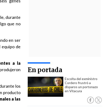
 seis genes
le, durante
algo que no
undo en ser
l equipo de
entes a la
En portada
 produjeron
Escolta del exministro
Cordero frustró a
durante los
disparos un portonazo
en Vitacura
un producto
males a las