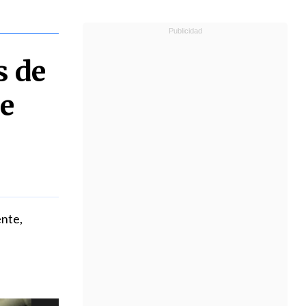
s de
ue
nte,