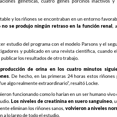
aciones genéticas, cuatro genes porcinos inactivos y
table y los riñones se encontraban en un entorno favorab
o
no se produjo ningún retraso en la función renal
, 
ercer estudio del programa con el modelo Parsons y el seg
tigadores y publicado en una revista científica, cuando e
publicar los resultados de otro trabajo.
a
producción de orina en los cuatro minutos sigui
ones
. De hecho, en las primeras 24 horas estos riñones
 fue algo realmente extraordinario", resaltó Locke.
uieron funcionando como lo harían en un ser humano vivo 
tudio.
Los niveles de creatinina en suero sanguíneo
, 
nte eliminan los riñones sanos,
volvieron a niveles nor
 a lo largo de todo el estudio.