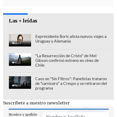
Las + leídas
Expresidente Boric alista nuevos viajes a
Uruguay y Alemania
6664
"La Resurrección de Cristo" de Mel
Gibson confirmó estreno en cines de
4112
Chile
"
Esta es una educación aberrante
porque aquí no estamos hablando de una
Caos en "Sin Filtros": Panelistas trataron
información de temas de ideología, aquí
de "carnicero" a Crespo y se retiraron del
3805
programa
estamos hablando de darle respuesta a
los adolescentes para que puedan tener
Suscríbete a nuestro newsletter
una sexualidad de calidad (...)
aquí se
omite el análisis de los sentimientos, de
Nombre y apellido