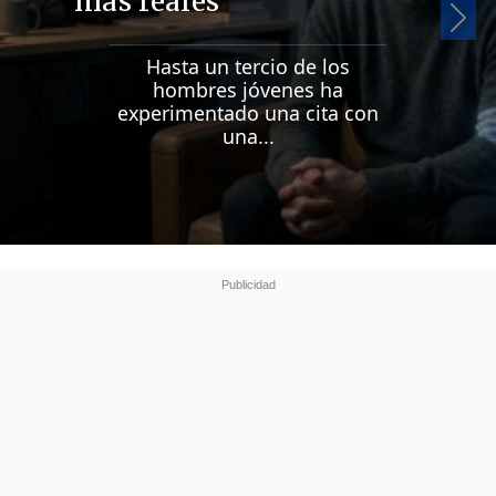
más reales
Si
Hasta un tercio de los
hombres jóvenes ha
experimentado una cita con
una...