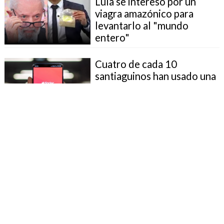
Lula se interesó por un
viagra amazónico para
levantarlo al "mundo
entero"
Cuatro de cada 10
santiaguinos han usado una
aplicación de citas
Papa Francisco: "El placer
sexual es un don de Dios
amenazado por la
pornografía"
Joven llora amargamente
tras ser rechazada en una
cita por ser trans: “¿Qué
culpa tengo yo?”