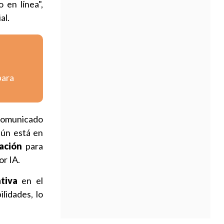
 en línea",
al.
para
comunicado
ún está en
zación
para
or IA.
tiva
en el
lidades, lo