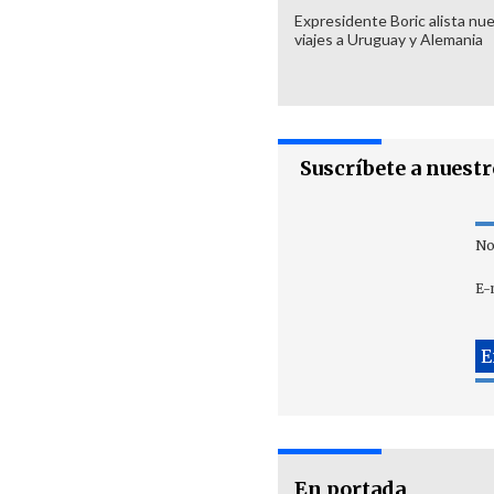
Expresidente Boric alista nu
viajes a Uruguay y Alemania
Suscríbete a nuest
No
E-
En portada