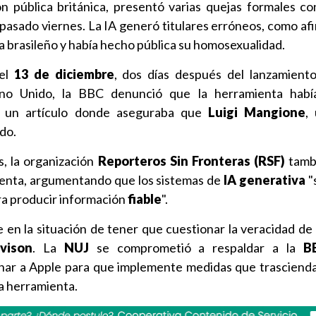
ión pública británica, presentó varias quejas formales co
 pasado viernes. La IA generó titulares erróneos, como af
a brasileño y había hecho pública su homosexualidad.
 el
13 de diciembre
, dos días después del lanzamien
o Unido, la BBC denunció que la herramienta había
a un artículo donde aseguraba que
Luigi Mangione
,
ado.
s, la organización
Reporteros Sin Fronteras (RSF)
tambi
ienta, argumentando que los sistemas de
IA generativa
"
a producir información
fiable
".
 en la situación de tener que cuestionar la veracidad de 
vison
. La
NUJ
se comprometió a respaldar a la
B
nar a Apple para que implemente medidas que trascienda
la herramienta.