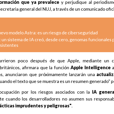
formación que ya prevalece
y perjudique al periodismo
 secretaria general del NUJ, a través de un comunicado ofici
uevo modelo Astra: es un riesgo de ciberseguridad
: un sistema de IA creó, desde cero, genomas funcionales 
esistentes
currieron poco después de que Apple, mediante un 
británicos, afirmara que la función
Apple Intelligence
a
s, anunciaron que próximamente lanzarán una
actuali
 cuando el texto que se muestra es un resumen generado" p
cupación por los riesgos asociados con la
IA genera
te cuando los desarrolladores no asumen sus responsabi
ácticas imprudentes y peligrosas"
.