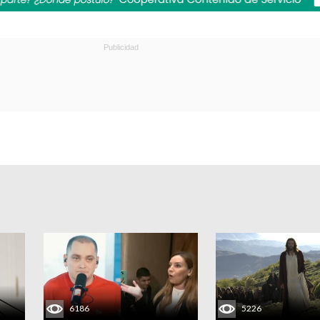
6186
5226