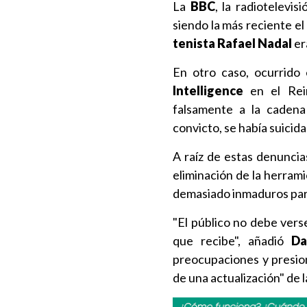
La
BBC
, la radiotelevis
siendo la más reciente el
tenista Rafael Nadal
er
En otro caso, ocurrido
Intelligence
en el Rein
falsamente a la caden
convicto, se había suicid
A raíz de estas denuncia
eliminación de la herram
demasiado inmaduros par
"El público no debe verse
que recibe", añadió
Da
preocupaciones y presio
de una actualización" de 