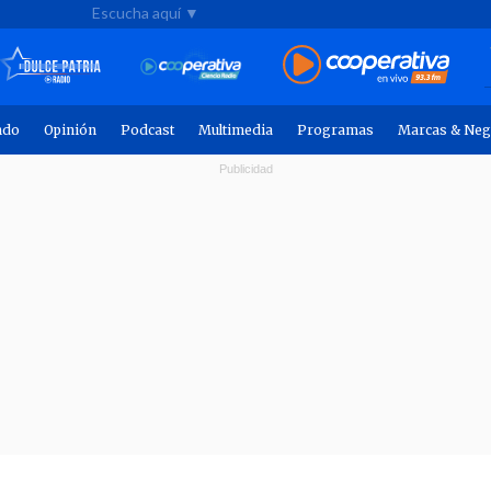
Escucha aquí ▼
ndo
Opinión
Podcast
Multimedia
Programas
Marcas & Neg