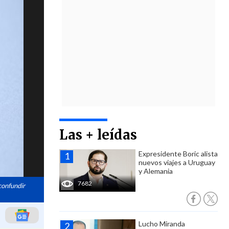
Las + leídas
Expresidente Boric alista
nuevos viajes a Uruguay
y Alemania
7682
confundir
Lucho Miranda