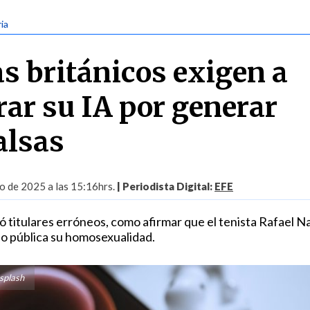
ria
as británicos exigen a
rar su IA por generar
alsas
o de 2025 a las 15:16hrs.
| Periodista Digital:
EFE
 titulares erróneos, como afirmar que el tenista Rafael Na
ho pública su homosexualidad.
splash