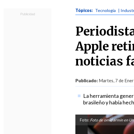
Tópicos:
Tecnología
| Indust
Periodist
Apple reti
noticias f
Publicado:
Martes, 7 de Ener
La herramienta generó
brasileño y había hec
Foto:
Foto de omid armin en Un