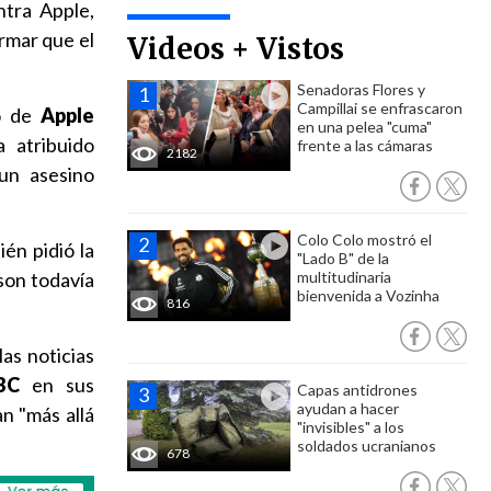
ntra Apple,
irmar que el
Videos + Vistos
Senadoras Flores y
Campillai se enfrascaron
to de
Apple
en una pelea "cuma"
 atribuido
frente a las cámaras
2182
 un asesino
Colo Colo mostró el
én pidió la
"Lado B" de la
son todavía
multitudinaria
bienvenida a Vozinha
816
las noticias
BC
en sus
Capas antidrones
ayudan a hacer
n "más allá
"invisibles" a los
soldados ucranianos
678