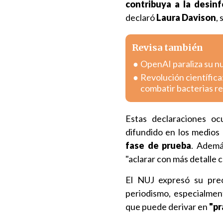
contribuya a la desin
declaró
Laura Davison
,
Revisa también
OpenAI paraliza su n
Revolución científica
combatir bacterias r
Estas declaraciones o
difundido en los medios 
fase de prueba
. Ademá
"aclarar con más detalle
El NUJ expresó su preo
periodismo, especialmen
que puede derivar en
"pr