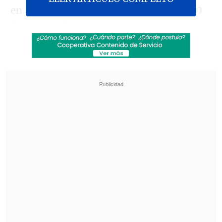
en el sitio
ingles.mineduc.cl
hasta el
30
de septiembre
.
Revisa también
Hogar de Cristo busca emprendedores para
mejorar la vida de adultos mayores
Crecer, aprender y jugar: el acompañamiento
que transforma la infancia en Pequeño
Cottolengo
Este programa permite que
colegios y
liceos reciban a docentes chinos de
lengua y cultura
para enriquecer el
aprendizaje de sus estudiantes y
fomentar el intercambio cultural entre