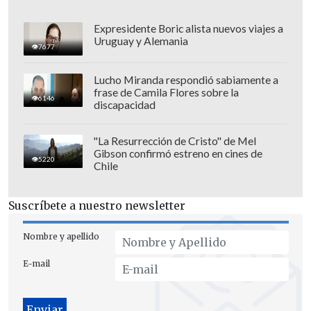
Expresidente Boric alista nuevos viajes a
Uruguay y Alemania
7677
Lucho Miranda respondió sabiamente a
frase de Camila Flores sobre la
6146
discapacidad
"La Resurrección de Cristo" de Mel
Gibson confirmó estreno en cines de
5220
Chile
Incluir a sus estudiantes en clases de
Suscríbete a nuestro newsletter
lengua y cultura, con actividades
como caligrafía, danza del dragón o la
Nombre y apellido
fiesta de los faroles.
E-mail
Acceder a competencias
internacionales como el Concurso