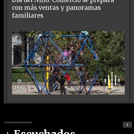
Día del Niño: Comercio se prepara
con más ventas y panoramas
familiares
🕑
14:42
+