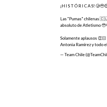
¡H I S T Ó R I C A S! 🥲🥹
Las "Pumas” chilenas 🇨🇱
absoluto de Atletismo 🥹
Solamente aplausos 👏🏻 
Antonia Ramírez y todo e
— Team Chile (@TeamCh