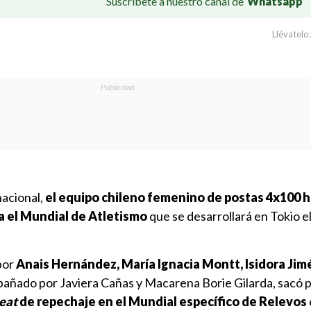
Suscríbete a nuestro canal de
Whatsapp
Llévatelo:
nacional,
el equipo chileno femenino de postas 4x100 h
ara el Mundial de Atletismo
que se desarrollará en Tokio e
por
Anais Hernández, María Ignacia Montt, Isidora Jim
pañado por Javiera Cañas y Macarena Borie Gilarda, sacó 
eat
de repechaje en el Mundial específico de Relevos