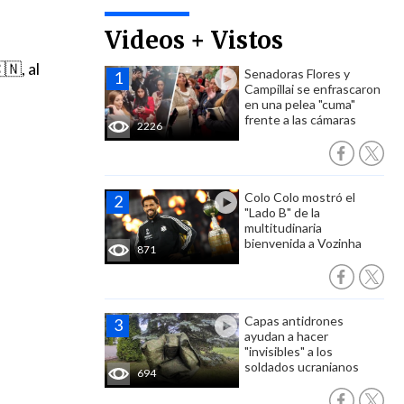
Videos + Vistos
🇳, al
Senadoras Flores y
Campillai se enfrascaron
en una pelea "cuma"
frente a las cámaras
2226
Colo Colo mostró el
"Lado B" de la
multitudinaria
bienvenida a Vozinha
871
Capas antidrones
ayudan a hacer
"invisibles" a los
soldados ucranianos
694