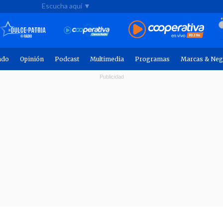
Escucha aquí ▼
ndo
Opinión
Podcast
Multimedia
Programas
Marcas & Neg