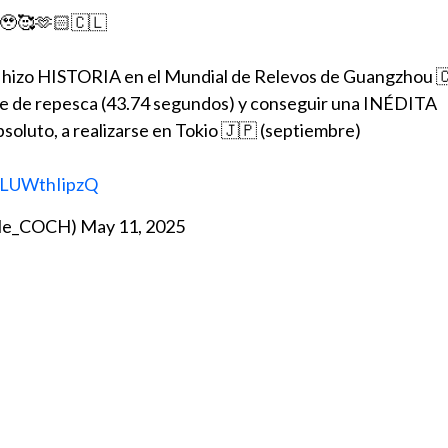
🥰🫶🏻🇨🇱
 hizo HISTORIA en el Mundial de Relevos de Guangzhou 🇨
erie de repesca (43.74 segundos) y conseguir una INÉDITA
bsoluto, a realizarse en Tokio 🇯🇵 (septiembre)
m/LUWthIipzQ
ile_COCH)
May 11, 2025