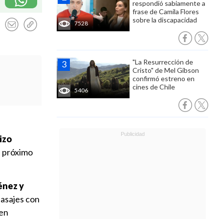
respondió sabiamente a
frase de Camila Flores
sobre la discapacidad
7528
"La Resurrección de
Cristo" de Mel Gibson
confirmó estreno en
cines de Chile
5406
izo
l próximo
énez y
pasajes con
en