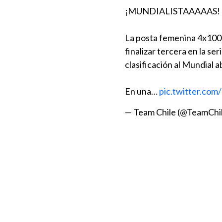
¡MUNDIALISTAAAAAS! 
La posta femenina 4x100
finalizar tercera en la s
clasificación al Mundial a
En una…
pic.twitter.co
— Team Chile (@TeamCh