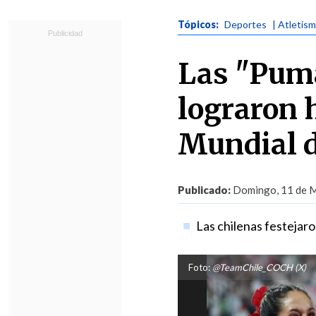
Tópicos:
Deportes
| Atletis
Las "Puma
lograron h
Mundial d
Publicado:
Domingo, 11 de M
Las chilenas festejaro
Foto:
@TeamChile_COCH (X)