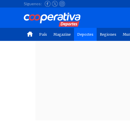
Síguenos:
País
Magazine
Deportes
Regiones
Mu