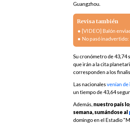
Guangzhou.
Revisa también
[VIDEO] Balón enviad
No pasó inadvertido: 
Su cronómetro de 43,74 se
que irán a la cita planetar
corresponden a los finali
Las nacionales
venían de
un tiempo de 43,64 segu
Además,
nuestro país l
semana, sumándose al
domingo en el Estadio "M