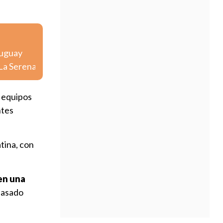
ruguay
 La Serena
4 equipos
ntes
tina, con
 en una
pasado