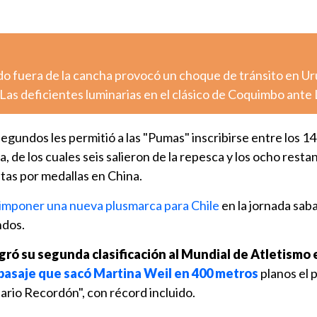
o fuera de la cancha provocó un choque de tránsito en U
Las deficientes luminarias en el clásico de Coquimbo ante
gundos les permitió a las "Pumas" inscribirse entre los 1
ia, de los cuales seis salieron de la repesca y los ocho resta
stas por medallas en China.
 imponer una nueva plusmarca para Chile
en la jornada saba
ndos.
ogró su segunda clasificación al Mundial de Atletismo
pasaje que sacó Martina Weil en 400 metros
planos el 
ario Recordón", con récord incluido.