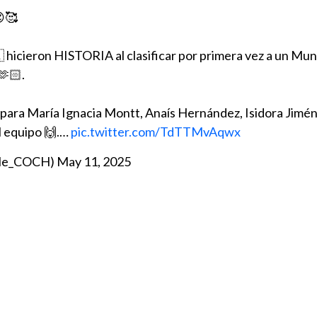
😍🥰
 hicieron HISTORIA al clasificar por primera vez a un Mun
🫶🏻.
para María Ignacia Montt, Anaís Hernández, Isidora Jimén
l equipo 🙌.…
pic.twitter.com/TdTTMvAqwx
ile_COCH)
May 11, 2025