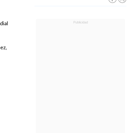
dial
ez,