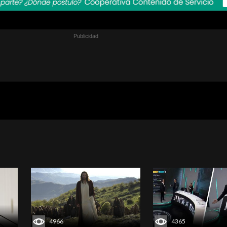
4966
4365