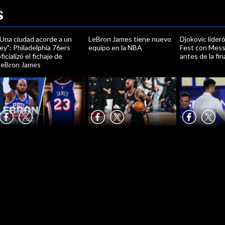
s
"Una ciudad acorde a un
LeBron James tiene nuevo
Djokovic lideró
ey": Philadelphia 76ers
equipo en la NBA
Fest con Messi
ficializó el fichaje de
antes de la fin
LeBron James