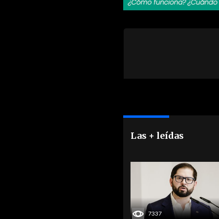
Las + leídas
7337