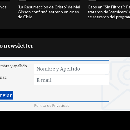
evos
"La Resurrección de Cristo" de Mel
Caos en "Sin Filtros": P
Gibson confirmó estreno en cines
trataron de "carnicero"
de Chile
se retiraron del progra
ro newsletter
mbre y apellido
mail
Política de Privacidad