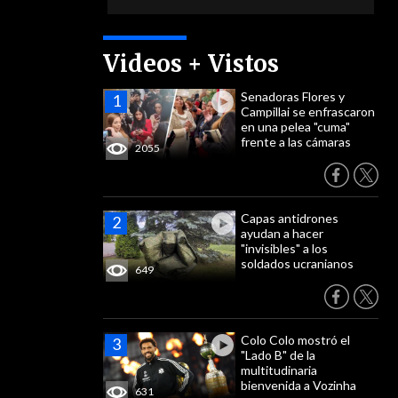
Videos + Vistos
Senadoras Flores y
Campillai se enfrascaron
en una pelea "cuma"
frente a las cámaras
2055
Capas antidrones
ayudan a hacer
"invisibles" a los
soldados ucranianos
649
Colo Colo mostró el
"Lado B" de la
multitudinaria
bienvenida a Vozinha
631