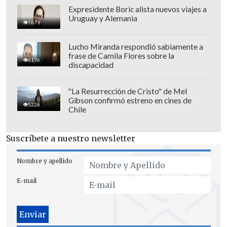
Expresidente Boric alista nuevos viajes a
Uruguay y Alemania
7679
Lucho Miranda respondió sabiamente a
Si Chile logra meterse entre los tres
frase de Camila Flores sobre la
6176
primeros del grupo,
avanzará a la
discapacidad
segunda fase que se disputará en
Colonia, donde se cruzará con
"La Resurrección de Cristo" de Mel
Gibson confirmó estreno en cines de
clasificados del Grupo D
, integrado por
5226
Chile
Argentina, Francia, Brasil y Kuwait.
Suscríbete a nuestro newsletter
El Mundial de balonmano de Alemania
2027 se jugará entre el 13 y el 31 de enero,
Nombre y apellido
con cuartos de final, semifinales y final
E-mail
programados en Colonia.