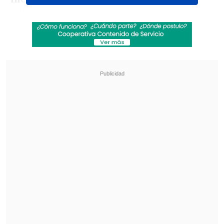
Olímpicos de París; y Turquía,
elenco
que debutará en una cita planetaria
gracias a una invitación de la Federación
Internacional de Balonmano.
Revisa también
¿Qué partido será transmitido por TV abierta
en la fecha 18 de la Liga de Primera?
Coquimbo Unido quiere estirar su hegemonía
en el clásico ante La Serena
Chile jugará sus partidos de la primera
ronda en el
SAP Garden de Múnich
, sede
de una zona exigente en la que buscará