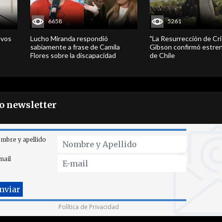
6658
5261
evos
Lucho Miranda respondió
"La Resurrección de Cri
sabiamente a frase de Camila
Gibson confirmó estren
Flores sobre la discapacidad
de Chile
ro newsletter
mbre y apellido
mail
Política de Privacidad