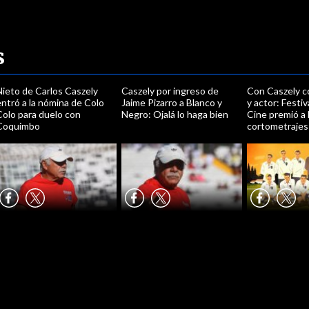
s
Nieto de Carlos Caszely
Caszely por ingreso de
Con Caszely c
ntró a la nómina de Colo
Jaime Pizarro a Blanco y
y actor: Festiv
Colo para duelo con
Negro: Ojalá lo haga bien
Cine premió a 
Coquimbo
cortometrajes