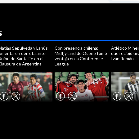
s
Matías Sepúlveda y Lanús
Con presencia chilena:
Atlético Minei
lamentaron derrota ante
Midtjylland de Osorio tomó
que recibió un
nión de Santa Fe en el
ventaja en la Conference
Iván Román
Clausura de Argentina
League