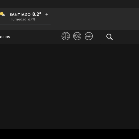
+
+
+
8.2°
SANTIAGO
Humedad
67%
ocios