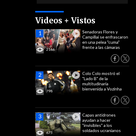
Videos + Vistos
Senadoras Flores y
Campillai se enfrascaron
en una pelea "cuma"
frente a las cámaras
2166
Colo Colo mostró el
"Lado B" de la
multitudinaria
bienvenida a Vozinha
798
Capas antidrones
ayudan a hacer
"invisibles" a los
soldados ucranianos
675