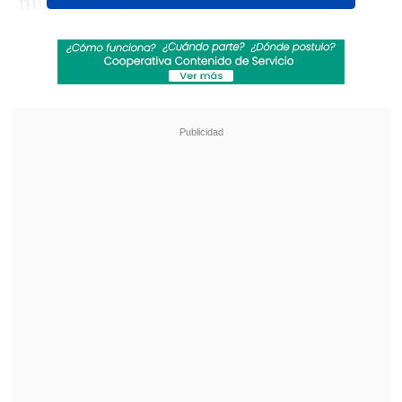
nuevo sistema.
"
El partido no tuvo VAR en El Salvador
mismo, están en Santiago porque están
probando un sistema nuevo para que no
vengan, disminuir costos me imagin
o.
El gol del 3-2 revisando las imágenes
estaba fuera de juego
", sostuvo el
técnico, en alusión a la acción que
primero había sido anulada y luego
terminó validada tras la revisión.
Revisa también
Audax Italiano quiere tomar otro respiro ante
un Ñublense que busca entrar en zona de
copas