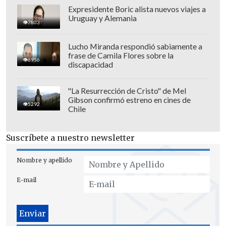
me pide el profe.
El partido pasado me
Expresidente Boric alista nuevos viajes a
Uruguay y Alemania
tocó de puntero izquierdo y siempre voy
7803
a tratar de hacerlo lo mejor posible para
Lucho Miranda respondió sabiamente a
el equipo".
frase de Camila Flores sobre la
6956
discapacidad
"La Resurrección de Cristo" de Mel
Gibson confirmó estreno en cines de
5292
Chile
Suscríbete a nuestro newsletter
Nombre y apellido
E-mail