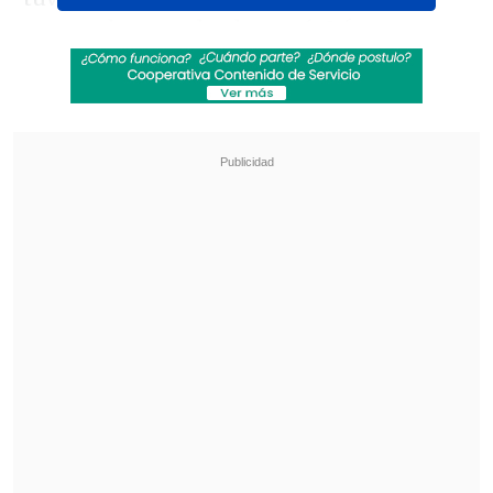
contundente goleada por 6-2 frente a
Ñublense, compromiso en el que
Hernández no solo se inscribió con el
primer gol de la jornada para abrir la
cuenta
, sino que además se erigió como
una de las figuras excluyentes del
encuentro desempeñándose en una
función de enlace, específicamente
detrás del delantero Javier Correa.
Revisa también
La formación de la U para recibir a Palestino en
el Estadio Nacional
Hasta con el buzo puesto: Iván Román llegó a
Chile para sumarse a Colo Colo