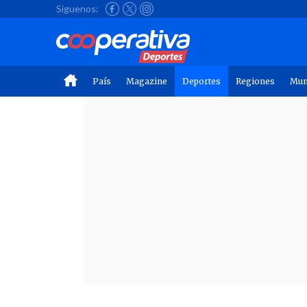
Síguenos:
País
Magazine
Deportes
Regiones
Mu