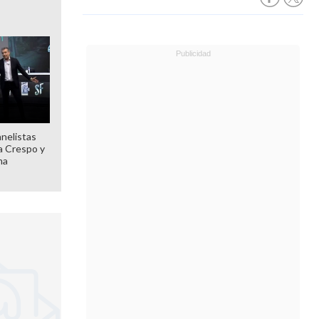
anelistas
 a Crespo y
ma