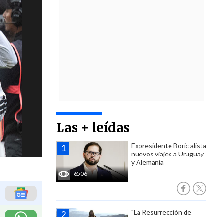
Las + leídas
Expresidente Boric alista
nuevos viajes a Uruguay
y Alemania
6506
"La Resurrección de