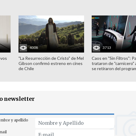
4008
3713
evos
"La Resurrección de Cristo" de Mel
Caos en "Sin Filtros": P
Gibson confirmó estreno en cines
trataron de "carnicero"
de Chile
se retiraron del progra
ro newsletter
mbre y apellido
mail