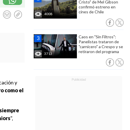
Cristo" de Mel Gibson
confirmó estreno en
cines de Chile
4008
Caos en "Sin Filtros":
Panelistas trataron de
"carnicero" a Crespo y se
retiraron del programa
3713
cación y
ro como el
 siempre
niors
",