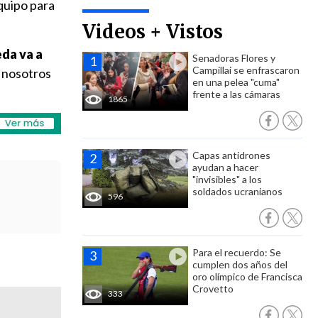
equipo para
Videos + Vistos
da va a
Senadoras Flores y
Campillai se enfrascaron
y nosotros
en una pelea "cuma"
frente a las cámaras
1865
Capas antidrones
ayudan a hacer
"invisibles" a los
soldados ucranianos
596
Para el recuerdo: Se
cumplen dos años del
oro olímpico de Francisca
Crovetto
333