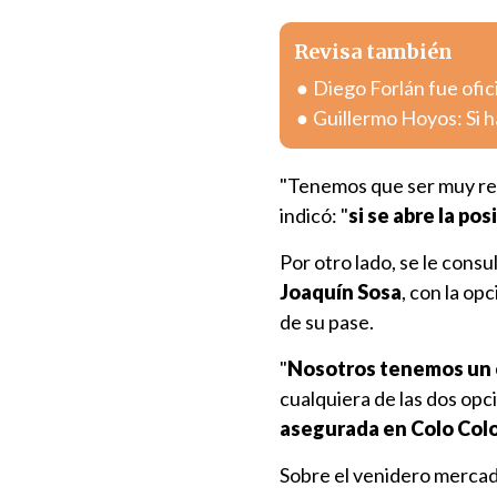
Revisa también
Diego Forlán fue ofic
Guillermo Hoyos: Si h
"Tenemos que ser muy re
indicó: "
si se abre la p
Por otro lado, se le consu
Joaquín Sosa
, con la op
de su pase.
"
Nosotros tenemos un c
cualquiera de las dos opci
asegurada en Colo Col
Sobre el venidero mercad