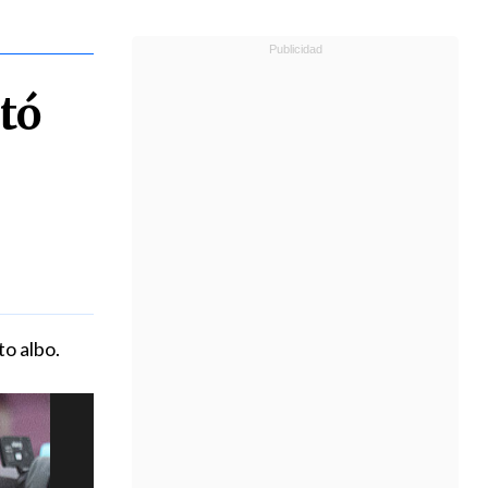
tó
to albo.