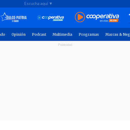
Escucha aquí ▼
ndo
Opinión
Podcast
Multimedia
Programas
Marcas & Neg