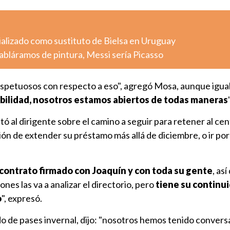
ializado como sustituto de Bielsa en Uruguay
abláramos de pintura, Messi sería Picasso
spetuosos con respecto a eso", agregó Mosa, aunque igu
osibilidad, nosotros estamos abiertos de todas maneras
ltó al dirigente sobre el camino a seguir para retener al cen
ción de extender su préstamo más allá de diciembre, o ir po
ontrato firmado con Joaquín y con toda su gente
, así
ones las va a analizar el directorio, pero
tiene su continu
o
", expresó.
o de pases invernal, dijo: "nosotros hemos tenido conver