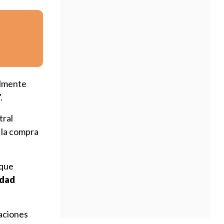
almente
".
tral
r la compra
 que
idad
saciones