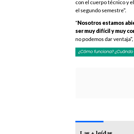
con el cuerpo técnico y e
el segundo semestre".
"
Nosotros estamos abie
ser muy difícil y muy c
no podemos dar ventaja"
Las + leídas