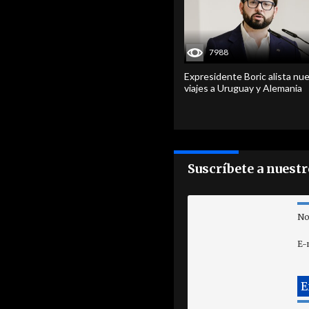
7988
Expresidente Boric alista nu
viajes a Uruguay y Alemania
Suscríbete a nuest
No
E-