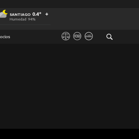
+
+
+
0.4°
SANTIAGO
Humedad
94%
ocios