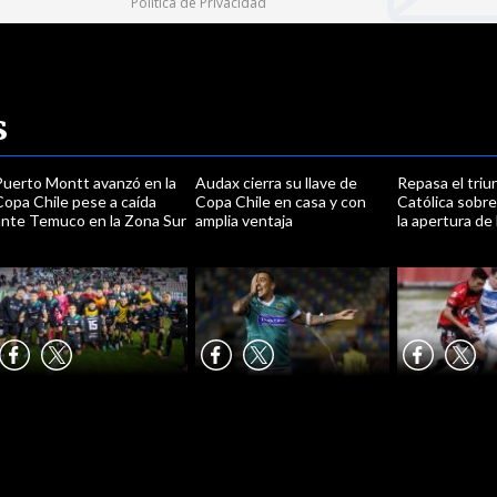
Política de Privacidad
s
Puerto Montt avanzó en la
Audax cierra su llave de
Repasa el triu
opa Chile pese a caída
Copa Chile en casa y con
Católica sobr
ante Temuco en la Zona Sur
amplia ventaja
la apertura de