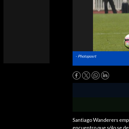
- Photoposrt
Santiago Wanderers empat
encuentro que sólo se def