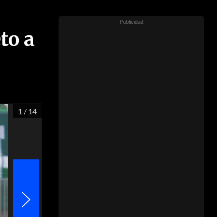
to a
1
/ 14