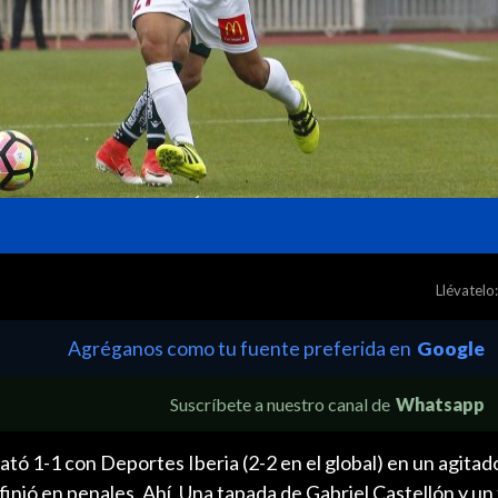
Llévatelo:
Agréganos como tu fuente preferida en
Google
Suscríbete a nuestro canal de
Whatsapp
ó 1-1 con Deportes Iberia (2-2 en el global) en un agitad
inió en penales. Ahí, Una tapada de Gabriel Castellón y u