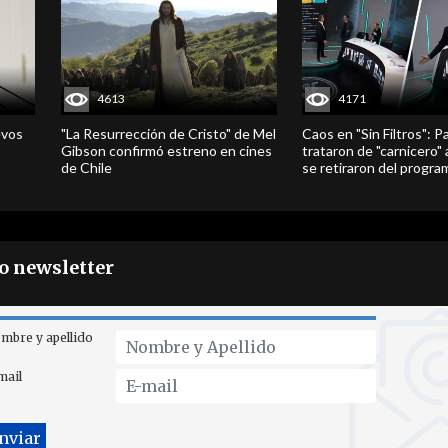
4613
4171
evos
"La Resurrección de Cristo" de Mel
Caos en "Sin Filtros": P
Gibson confirmó estreno en cines
trataron de "carnicero"
de Chile
se retiraron del progra
ro newsletter
mbre y apellido
mail