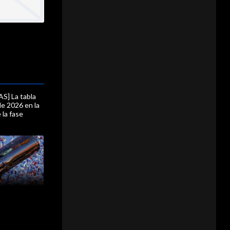
S] La tabla
le 2026 en la
 la fase