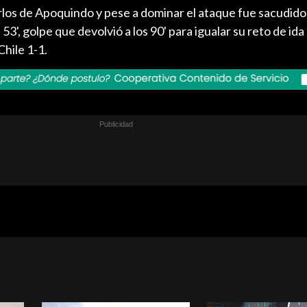
rlos de Apoquindo y pese a dominar el ataque fue sacudido
53', golpe que devolvió a los 90' para igualar su reto de ida
Chile 1-1.