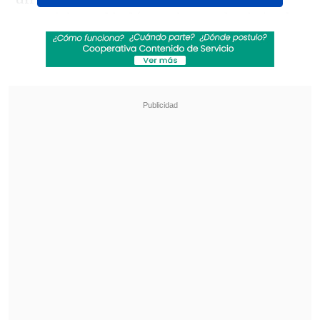
manejaban el balón en busca de abrir el
marcador rápidamente.
Lo lograron a
través de Maximiliano Guerrero (13'),
quien aprovechó un rebote que dejó
dentro del área chica el guardameta
Felipe Terrazas.
Revisa también
[VIDEO] Balón enviado fuera de la cancha
provocó un choque de tránsito en Uruguay
No pasó inadvertido: Las deficientes
luminarias en el clásico de Coquimbo ante La
Serena
Pero los "Caturros" no bajaron los brazos