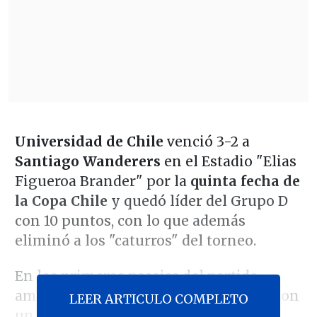
Universidad de Chile
venció 3-2 a
Santiago Wanderers
en el Estadio "Elias
Figueroa Brander" por la
quinta fecha de
la Copa Chile
y quedó líder del Grupo D
con 10 puntos, con lo que además
eliminó a los "caturros" del torneo.
En los primeros pasajes del partido,
ambos equipos intentaban proponer, con
LEER ARTICULO COMPLETO
un leve dominio de los azules, que