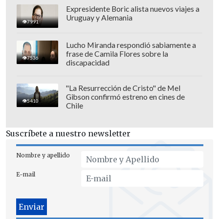
los porteños. Pero el delantero uruguayo
Expresidente Boric alista nuevos viajes a
Uruguay y Alemania
Marcos Camarda (73')
volvió a darle
7991
esperanzas a los locales y anotó un
Lucho Miranda respondió sabiamente a
nuevo tanto y descontó con un remate
frase de Camila Flores sobre la
7536
cruzado.
discapacidad
"La Resurrección de Cristo" de Mel
Gibson confirmó estreno en cines de
5410
Chile
Suscríbete a nuestro newsletter
Nombre y apellido
E-mail