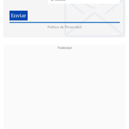
Política de Privacidad
"
No vamos a fichar por fichar
.
El
mercado lo marcaremos nosotros
,
afirmó el presidente del club catalán
,
quien ha asegurado que el Barcelona "no