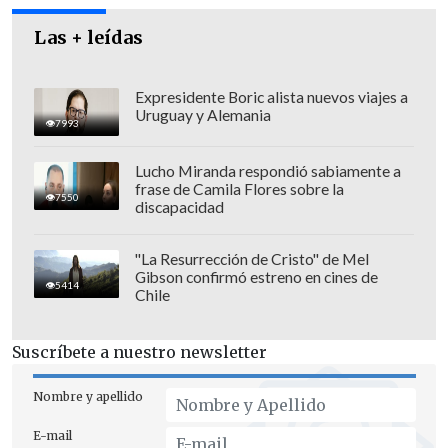
Las + leídas
Expresidente Boric alista nuevos viajes a
Uruguay y Alemania
7993
Laporta defiende la solvencia económica del club para
acometer grandes fichajes bajo una "lógica deportiva". (FOTO:
Lucho Miranda respondió sabiamente a
EFE)
frase de Camila Flores sobre la
7550
discapacidad
"Si encuentran una alternativa y
nosotros estamos en condiciones de
"La Resurrección de Cristo" de Mel
Gibson confirmó estreno en cines de
mantener la oferta,
espero que Atlético
5414
Chile
la tenga en consideración
", añadió
Laporta, quien aseguró que ahora mismo
Suscríbete a nuestro newsletter
el
Barça está "en disposición de hacer
Nombre y apellido
cualquier operación"
, pero "dentro de la
lógica deportiva y económica".
E-mail