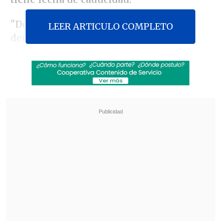
"Deco hizo una oferta de una cantidad
LEER ARTICULO COMPLETO
determinada
sabiendo que el jugador
quiere venir al Barça desde hace tiempo
,
desde antes de que estuviera en
(Manchester) City.
Esa oferta la
mantendremos el tiempo que
consideremos
,
pero no estaremos a
expensas de Atlético de Madrid
",
explicó Laporta.
Revisa también
[VIDEO] Balón enviado fuera de la cancha
provocó un choque de tránsito en Uruguay
No pasó inadvertido: Las deficientes