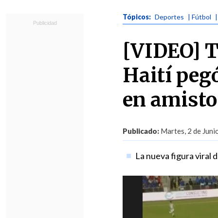
Tópicos:
Deportes
| Fútbol
[VIDEO] T
Haití peg
en amisto
Publicado:
Martes, 2 de Juni
La nueva figura viral 