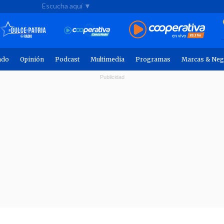
Escucha aquí ▼
ndo
Opinión
Podcast
Multimedia
Programas
Marcas & Neg