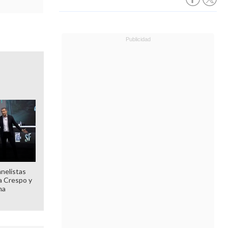
anelistas
 a Crespo y
ma