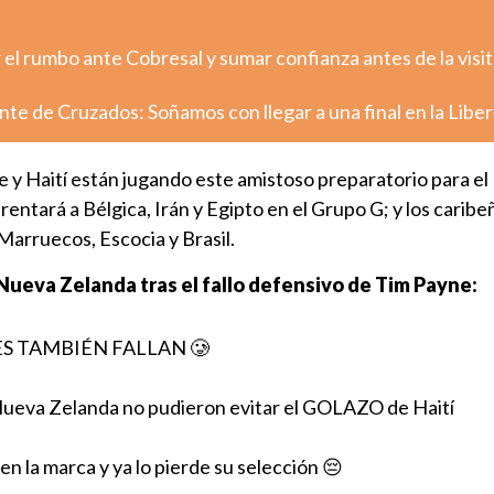
el rumbo ante Cobresal y sumar confianza antes de la visit
nte de Cruzados: Soñamos con llegar a una final en la Libe
 y Haití están jugando este amistoso preparatorio para el
ntará a Bélgica, Irán y Egipto en el Grupo G; y los caribeñ
Marruecos, Escocia y Brasil.
a Nueva Zelanda tras el fallo defensivo de Tim Payne:
S TAMBIÉN FALLAN 🥲
ueva Zelanda no pudieron evitar el GOLAZO de Haití
 en la marca y ya lo pierde su selección 😔