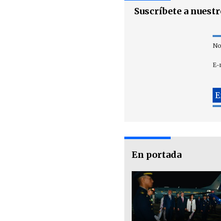
Suscríbete a nuest
No
E-
En portada