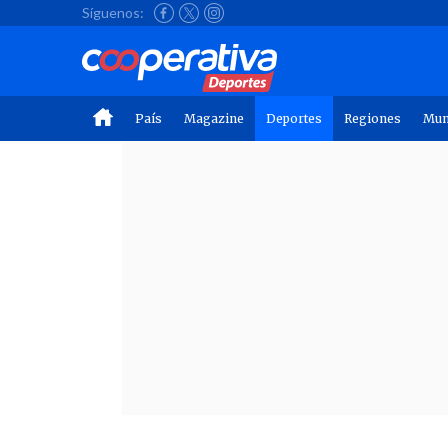
Síguenos:
País
Magazine
Deportes
Regiones
Mu