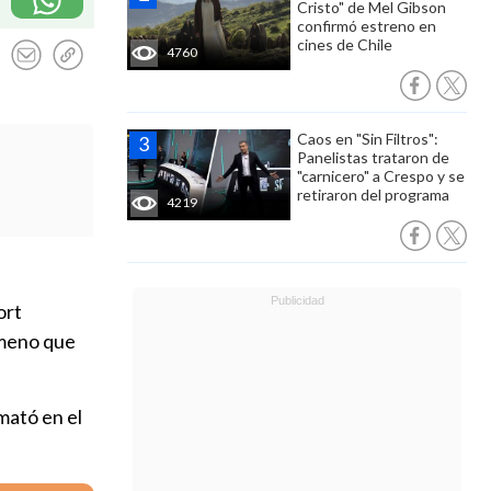
Cristo" de Mel Gibson
confirmó estreno en
cines de Chile
4760
Caos en "Sin Filtros":
Panelistas trataron de
"carnicero" a Crespo y se
retiraron del programa
4219
ort
meno que
mató en el