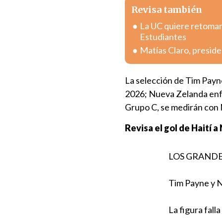
Revisa también
La UC quiere retomar 
Estudiantes
Matías Claro, preside
La selección de Tim Payne
2026; Nueva Zelanda enfre
Grupo C, se medirán con 
Revisa el gol de Haití 
LOS GRANDE
Tim Payne y N
La figura falla