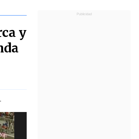
rca y
nda
.