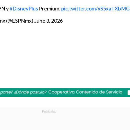
PN y
#DisneyPlus
Premium.
pic.twitter.com/xS5xaTXbMG
mx (@ESPNmx)
June 3, 2026