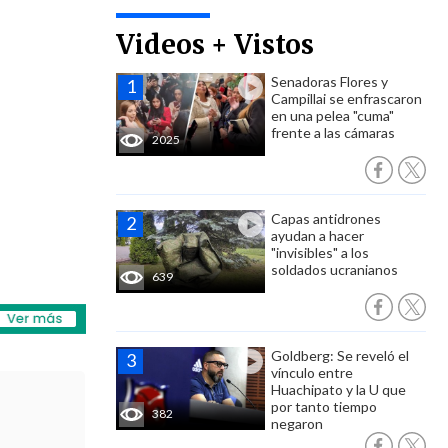
Videos + Vistos
Senadoras Flores y
Campillai se enfrascaron
en una pelea "cuma"
frente a las cámaras
2025
Capas antidrones
ayudan a hacer
"invisibles" a los
soldados ucranianos
639
Goldberg: Se reveló el
vínculo entre
Huachipato y la U que
por tanto tiempo
382
negaron