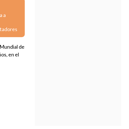
a a
rtadores
 Mundial de
os, en el