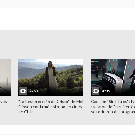
4760
4219
evos
"La Resurrección de Cristo" de Mel
Caos en "Sin Filtros": P
Gibson confirmó estreno en cines
trataron de "carnicero"
de Chile
se retiraron del progra