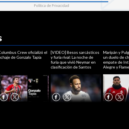
Política de Privacidad
s
olumbus Crew oficializó el
[VIDEO] Besos sarcásticos
Maripán y Pulg
ichaje de Gonzalo Tapia
y furia rival: La noche de
un duelo de ch
furia que vivió Neymar en
empate de Int
clasificación de Santos
Alegre y Flam