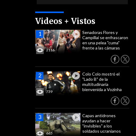
Videos + Vistos
Senadoras Flores y
Campillai se enfrascaron
en una pelea "cuma"
frente a las cámaras
2116
Colo Colo mostró el
"Lado B" de la
multitudinaria
bienvenida a Vozinha
739
Capas antidrones
ayudan a hacer
"invisibles" a los
soldados ucranianos
665