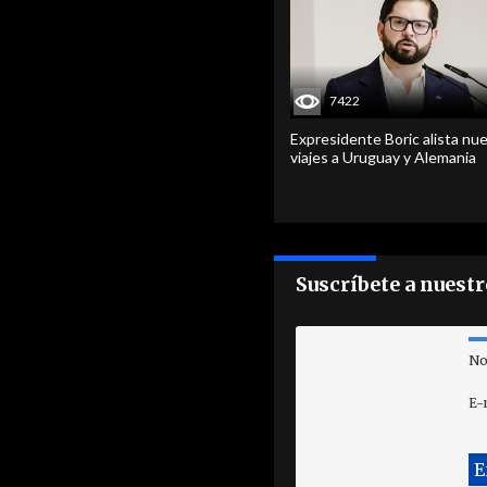
7422
Expresidente Boric alista nu
viajes a Uruguay y Alemania
Suscríbete a nuest
No
E-