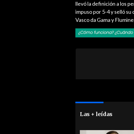
llevó la definición a los p
impuso por 5-4 y selló su 
Vasco da Gama y Flumine
Las + leídas