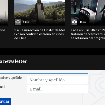
5113
4526
evos
"La Resurrección de Cristo" de Mel
Caos en "Sin Filtros": P
Gibson confirmó estreno en cines
trataron de "carnicero"
de Chile
se retiraron del progra
ro newsletter
mbre y apellido
mail