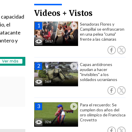
Videos + Vistos
la capacidad
o, el
Senadoras Flores y
Campillai se enfrascaron
 atacante
en una pelea "cuma"
frente a las cámaras
antero y
1617
Capas antidrones
ayudan a hacer
"invisibles" a los
soldados ucranianos
569
Para el recuerdo: Se
cumplen dos años del
oro olímpico de Francisca
Crovetto
326