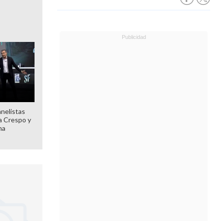
anelistas
 a Crespo y
ma