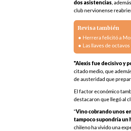
dos asistencias
, además
club nervionense reabriera
Revisa también
Herrera felicitó a Mo
Las llaves de octavos 
"Alexis fue decisivo y p
citado medio, que ademá
de austeridad que prepara
El factor económico tamb
destacaron que llegó al c
"
Vino cobrando unos e
tampoco supondría un h
chileno ha vivido una exp