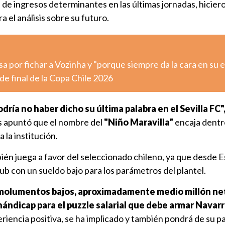
 de ingresos determinantes en las últimas jornadas, hicier
 el análisis sobre su futuro.
sa por fichar a Vozinha y "porque siempre da la cara en su 
de final de la Copa Chile 2026
odría no haber dicho su última palabra en el Sevilla FC"
s apuntó que el nombre del
"Niño Maravilla"
encaja dentro
 la institución.
ién juega a favor del seleccionado chileno, ya que desde 
lub con un sueldo bajo para los parámetros del plantel.
molumentos bajos, aproximadamente medio millón net
ándicap para el puzzle salarial que debe armar Navar
eriencia positiva, se ha implicado y también pondrá de su p