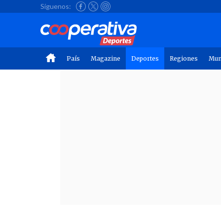
Síguenos:
País
Magazine
Deportes
Regiones
Mu