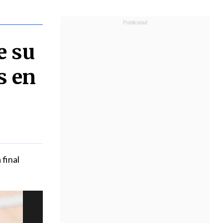
e su
s en
 final