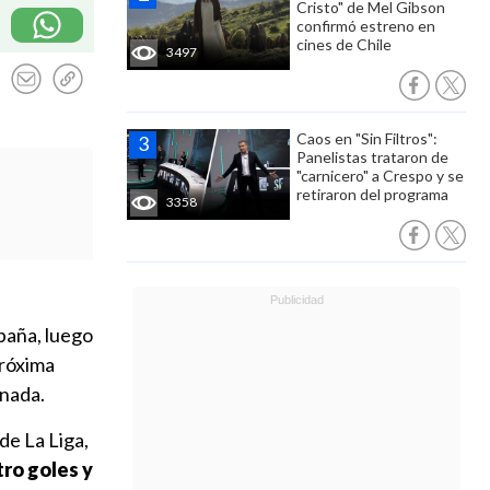
Cristo" de Mel Gibson
confirmó estreno en
cines de Chile
3497
Caos en "Sin Filtros":
Panelistas trataron de
"carnicero" a Crespo y se
retiraron del programa
3358
paña, luego
róxima
inada.
 de La Liga,
ro goles y