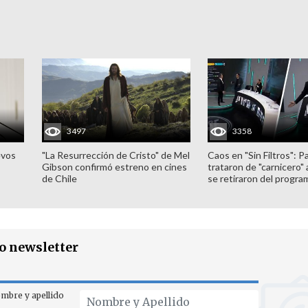
3497
3358
evos
"La Resurrección de Cristo" de Mel
Caos en "Sin Filtros": P
Gibson confirmó estreno en cines
trataron de "carnicero"
de Chile
se retiraron del progra
ro newsletter
mbre y apellido