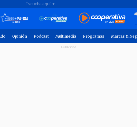
Escucha aquí ▼
ndo
Opinión
Podcast
Multimedia
Programas
Marcas & Neg