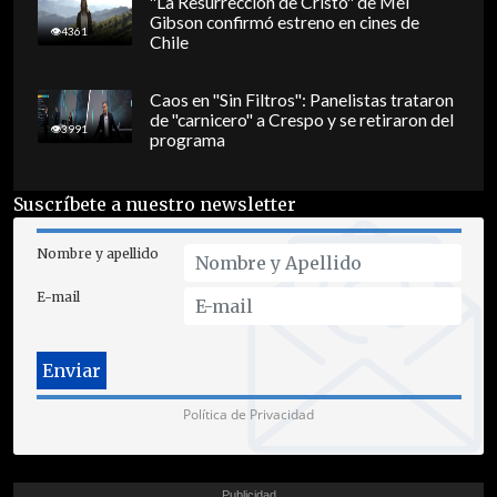
"La Resurrección de Cristo" de Mel
Gibson confirmó estreno en cines de
4361
Chile
Caos en "Sin Filtros": Panelistas trataron
de "carnicero" a Crespo y se retiraron del
3991
programa
Suscríbete a nuestro newsletter
Nombre y apellido
E-mail
Política de Privacidad