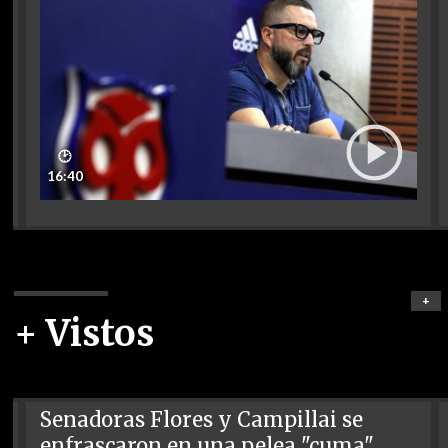
🕑
16:40
+
+ Vistos
Senadoras Flores y Campillai se
enfrascaron en una pelea "cuma"