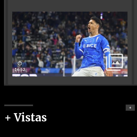
🕑
16:52
+
+ Vistas