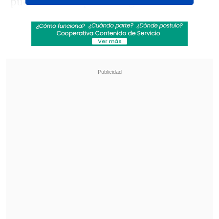
puede cambiar para el segundo".
El técnico italiano evitó confirmar la
oncena que utilizará este sábado ante
Egipto
, en el último amistoso previo al
debut mundialista, aunque adelantó
cambios respecto al equipo que goleó 6-2
a Panamá. Entre las novedades aparecen
Marquinhos
, Douglas Santos, Lucas
Paquetá e Igor Thiago: "El último partido
amistoso es para hacer pruebas, ya que
después no podremos hacerlas".
Revisa también
Audax Italiano quiere tomar otro respiro ante
un Ñublense que busca entrar en zona de