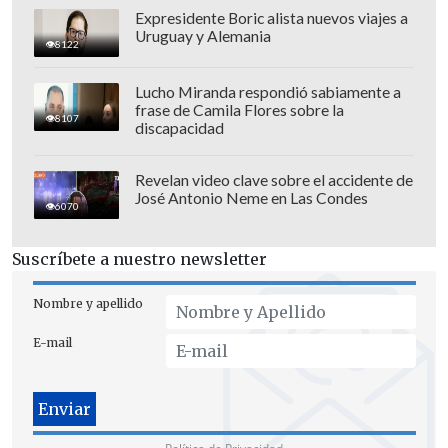
Expresidente Boric alista nuevos viajes a
Uruguay y Alemania
8122
Lucho Miranda respondió sabiamente a
frase de Camila Flores sobre la
8107
discapacidad
Finalmente, el portero de 32 años cerró el
post señalando que "
Estoy deseando
Revelan video clave sobre el accidente de
José Antonio Neme en Las Condes
hacerlo todo de nuevo
, es hora de
6070
descansar y relajarse ahora".
Suscríbete a nuestro newsletter
Nombre y apellido
E-mail