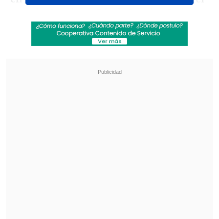
mundo
. Santiago, Río de Janeiro, Lisboa y
Auckland solo por decir algunos", afirmó
Vigoroux
.
Revisa también
Audax Italiano quiere tomar otro respiro ante
un Ñublense que busca entrar en zona de
copas
La programación de la ida de octavos de la
Copa Sudamericana
En cuanto a su temporada en los
"
Cisnes
", el guardameta registró
45
titularidades de 46 posibles
bajo los tres
palos en la
Championship
, segunda