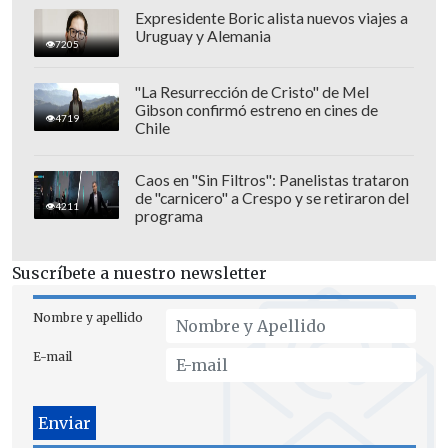
Expresidente Boric alista nuevos viajes a
Uruguay y Alemania
7205
"La Resurrección de Cristo" de Mel
Gibson confirmó estreno en cines de
4719
Chile
Caos en "Sin Filtros": Panelistas trataron
Sobre lo ocurrido en el duelo ante Unión
de "carnicero" a Crespo y se retiraron del
4211
programa
San Felipe, el club planteó que
corresponde a "
una situación aislada
Suscríbete a nuestro newsletter
que no representa el comportamiento
habitual de quienes asisten a nuestros
Nombre y apellido
partidos
ni los valores de nuestra
E-mail
institución".
Finalmente, Unión Española informó
que inició
"un proceso de investigación