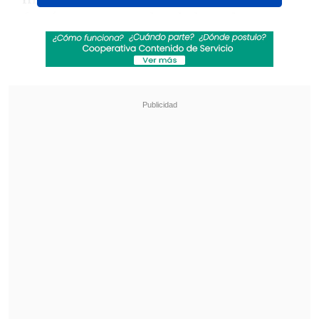
afectó a un menor de edad en el marco
del compromiso por la última fecha de la
primera rueda en el Ascenso.
Revisa también
La UC quiere retomar el rumbo ante Cobresal
y sumar confianza antes de la visita a
Estudiantes
Matías Claro, presidente de Cruzados:
Soñamos con llegar a una final en la
Libertadores
Ante esa situación, el club de
Independencia señaló:
"Rechazamos
categóricamente cualquier conducta que