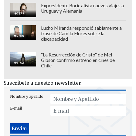
Expresidente Boric alista nuevos viajes a
Uruguay y Alemania
7979
Lucho Miranda respondió sabiamente a
frase de Camila Flores sobre la
7508
discapacidad
"La Resurrección de Cristo" de Mel
Gibson confirmó estreno en cines de
5402
Chile
Suscríbete a nuestro newsletter
Nombre y apellido
Por último fue consultado sobre la
E-mail
diferencia de nivel del equipo en
diferentes torneos: "Igual en
Libertadores juegas con otro tipo de