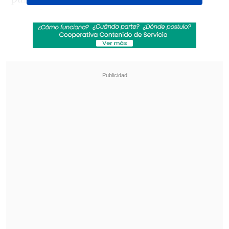
ganado todos los partidos
. No se nos
dieron las cosas, pero bueno, ahora nos
quedan tres campeonatos y vamos a ir
por todo por eso", comentó en
conferencia de prensa.
Revisa también
[VIDEO] Balón enviado fuera de la cancha
provocó un choque de tránsito en Uruguay
No pasó inadvertido: Las deficientes
luminarias en el clásico de Coquimbo ante La
Serena
También se refirió a su actuación frente
a Cobresal: "Súper contento de volver a