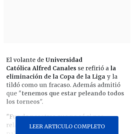
El volante de
Universidad
Católica
Alfred Canales
se refirió a
la
eliminación de la Copa de la Liga
y la
tildó como un fracaso. Además admitió
que "
tenemos que estar peleando todos
los torneos
".
"Fue de nosotros que no sé si nos
relajamos, yo creo que esa no es la
LEER ARTICULO COMPLETO
palabra,
pero teníamos que haber