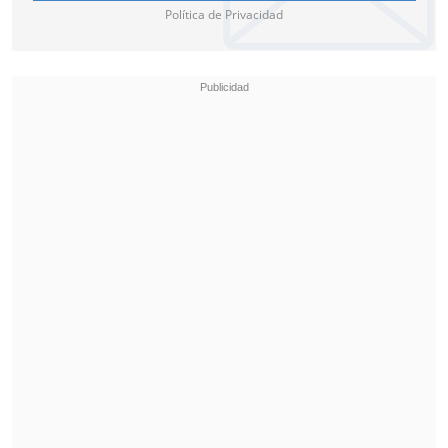
calidad de jugadores,
pero nosotros
Política de Privacidad
encontramos que nos estamos
preparando bien para todos los
campeonato
s. Hemos hecho buenos
partidos en el campeonato", cerró.