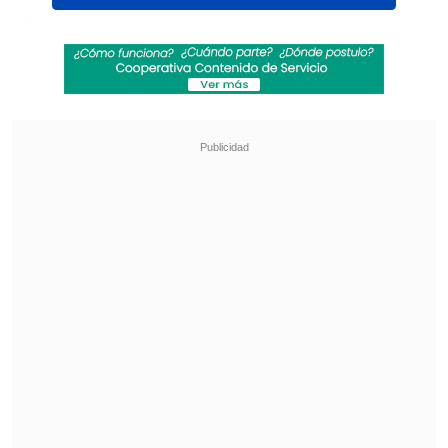
"Hemos tenido una reunión muy
fructífera, estamos trabajando para
cumplir con el gran objetivo de devolver
el fútbol a las familias.
Durante el
segundo semestre, todos los clásicos de
gran connotación, los clásicos, van a
volver a tener público visitante
. Es una
señal clara, nos interesa seguir en el
camino de la normalización del fútbol",
expresó Germán Codina, delegado
presidencial.
Revisa también
¿Cuándo y dónde ver la visita de la UC a
Estudiantes en la Copa Libertadores?