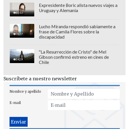
entre todos. Utilizaré todas las
Expresidente Boric alista nuevos viajes a
Uruguay y Alemania
herramientas que la ley me entrega",
8013
añadió.
Lucho Miranda respondió sabiamente a
frase de Camila Flores sobre la
7627
discapacidad
"La Resurrección de Cristo" de Mel
Gibson confirmó estreno en cines de
5429
Chile
Suscríbete a nuestro newsletter
Nombre y apellido
E-mail
Cecilia Pérez
, presidenta de Azul Azul,