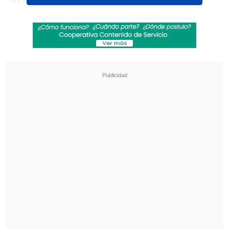
subcampeón mundial y acumular
12
partidos sin perder en Copas del
Mundo
, sin contar definiciones por
penales.
Revisa también
¿Qué partido será transmitido por TV abierta
en la fecha 18 de la Liga de Primera?
Coquimbo Unido quiere estirar su hegemonía
en el clásico ante La Serena
Japón, dirigido por
Hajime Moriyasu
,
arriba con una generación que ya sabe
competir al máximo nivel, después de