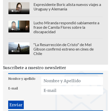
Expresidente Boric alista nuevos viajes a
Uruguay y Alemania
7682
Lucho Miranda respondió sabiamente a
frase de Camila Flores sobre la
6179
discapacidad
"La Resurrección de Cristo" de Mel
Gibson confirmó estreno en cines de
5226
Chile
Suscríbete a nuestro newsletter
Japón irá con Zion Suzuki en portería
;
Takehiro Tomiyasu, Maya Yoshida y Ko
Nombre y apellido
Itakura en la zaga; Ao Tanaka, Ritsu
E-mail
Doan, Keito Nakamura, Junya Ito y
Daichi Kamada en la zona media; Ayase
Ueda y Takefusa Kubo en ofensiva, bajo