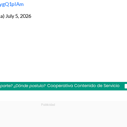
hdygQ1pIAm
ia)
July 5, 2026