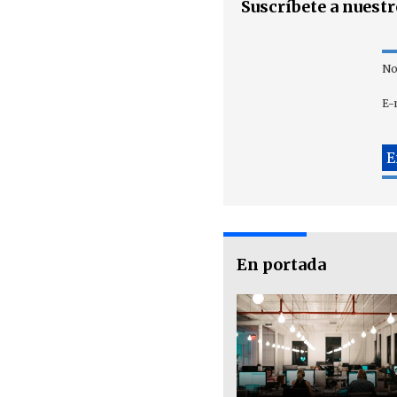
Suscríbete a nuest
No
E-
En portada