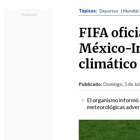
Tópicos:
Deportes
| Mundial
FIFA ofic
México-In
climático
Publicado:
Domingo, 5 de Jul
El organismo informó q
meteorológicas adver