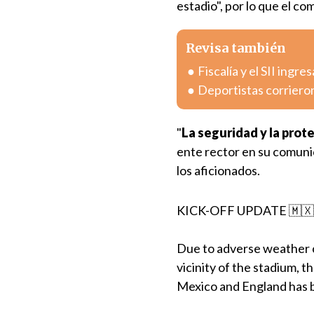
estadio", por lo que el c
Revisa también
Fiscalía y el SII ing
Deportistas corriero
"
La seguridad y la prote
ente rector en su comunic
los aficionados.
KICK-OFF UPDATE 🇲🇽🏴󠁧󠁢󠁥󠁮
Due to adverse weather co
vicinity of the stadium,
Mexico and England has b