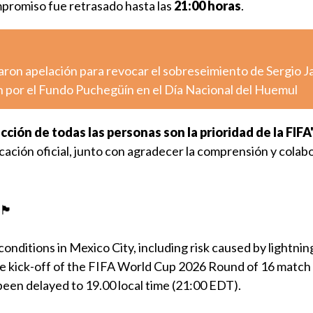
ompromiso fue retrasado hasta las
21:00 horas
.
resaron apelación para revocar el sobreseimiento de Sergio 
n por el Fundo Puchegüín en el Día Nacional del Huemul
cción de todas las personas son la prioridad de la FIFA
ación oficial, junto con agradecer la comprensión y colab
󠁿
nditions in Mexico City, including risk caused by lightning
 the kick-off of the FIFA World Cup 2026 Round of 16 matc
een delayed to 19.00 local time (21:00 EDT).