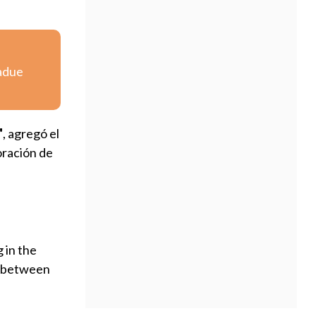
Jadue
"
, agregó el
oración de
 in the
h between