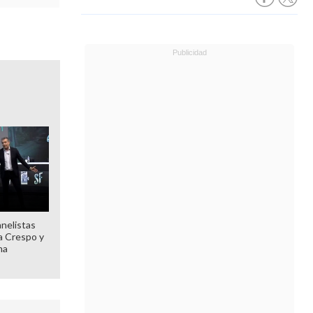
anelistas
 a Crespo y
ma