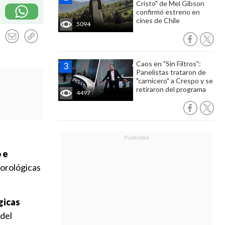
Cristo" de Mel Gibson
confirmó estreno en
cines de Chile
5094
Caos en "Sin Filtros":
Panelistas trataron de
"carnicero" a Crespo y se
retiraron del programa
4497
 e
eorológicas
gicas
 del