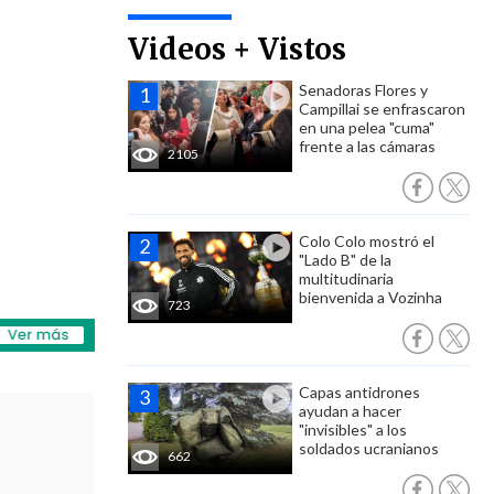
Videos + Vistos
Senadoras Flores y
Campillai se enfrascaron
en una pelea "cuma"
frente a las cámaras
2105
Colo Colo mostró el
"Lado B" de la
multitudinaria
bienvenida a Vozinha
723
Capas antidrones
ayudan a hacer
"invisibles" a los
soldados ucranianos
662