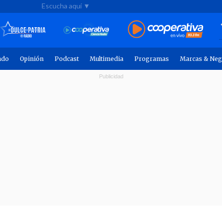
Escucha aquí ▼
ndo
Opinión
Podcast
Multimedia
Programas
Marcas & Neg