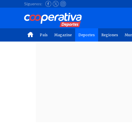
Síguenos:
País
Magazine
Deportes
Regiones
Mu