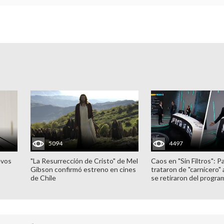
5094
4497
evos
"La Resurrección de Cristo" de Mel
Caos en "Sin Filtros": P
Gibson confirmó estreno en cines
trataron de "carnicero"
de Chile
se retiraron del progra