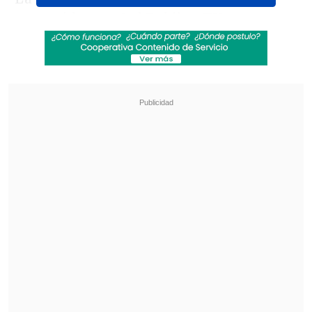
contenido español RubikayTV,
especializado en fútbol,
quien animó a
sus seguidores a replicar con Trewin el
fenómeno que disparó la popularidad de
Payne,
después de que el argentino
Valen Scarsini lo identificara como el
futbolista "menos conocido" entre los
convocados e invitara a los aficionados a
convertirlo en una figura viral del
torneo.
Revisa también
Audax Italiano quiere tomar otro respiro ante
un Ñublense que busca entrar en zona de
copas