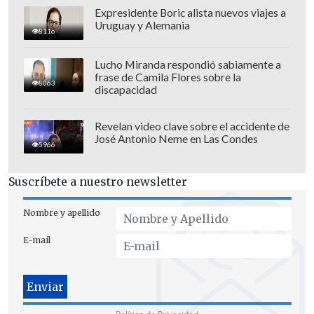
Expresidente Boric alista nuevos viajes a
Uruguay y Alemania
8116
Lucho Miranda respondió sabiamente a
frase de Camila Flores sobre la
8063
discapacidad
Revelan video clave sobre el accidente de
José Antonio Neme en Las Condes
5966
Suscríbete a nuestro newsletter
Nombre y apellido
Habitual en las categorías inferiores de
E-mail
la selección australiana,
forma parte de
la generación llamada a liderar el
relevo de los 'Socceroos' en los próximos