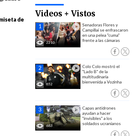
Videos + Vistos
amiseta de
Senadoras Flores y
Campillai se enfrascaron
en una pelea "cuma"
frente a las cámaras
2210
Colo Colo mostró el
"Lado B" de la
multitudinaria
bienvenida a Vozinha
852
Capas antidrones
ayudan a hacer
"invisibles" a los
soldados ucranianos
683