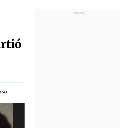
rtió
rso