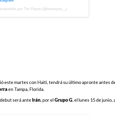
nstagram
compartida por Tim Payne (@timpayne__)
ó este martes con Haití, tendrá su último apronte antes d
erra
en Tampa, Florida.
 debut será ante
Irán
, por el
Grupo G
, el lunes 15 de junio, 