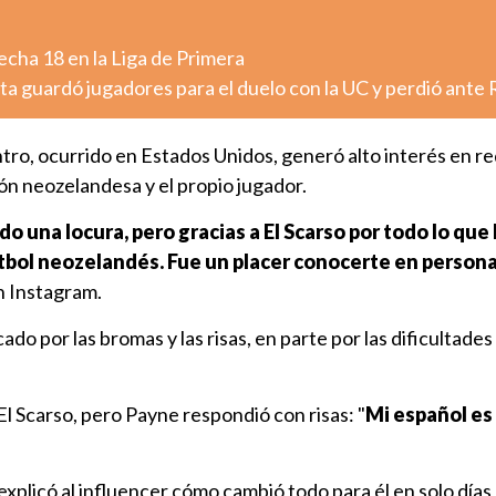
fecha 18 en la Liga de Primera
ta guardó jugadores para el duelo con la UC y perdió ante 
tro, ocurrido en Estados Unidos, generó alto interés en re
ón neozelandesa y el propio jugador.
do una locura, pero gracias a El Scarso por todo lo que
 fútbol neozelandés. Fue un placer conocerte en persona
n Instagram.
do por las bromas y las risas, en parte por las dificultade
El Scarso, pero Payne respondió con risas: "
Mi español es
explicó al influencer cómo cambió todo para él en solo días 