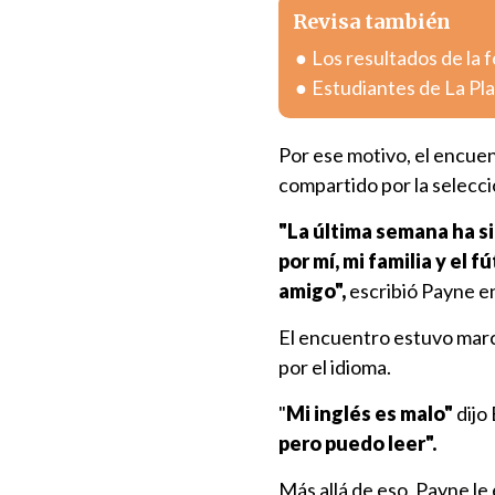
Revisa también
Los resultados de la 
Estudiantes de La Pla
Por ese motivo, el encuen
compartido por la selecci
"La última semana ha si
por mí, mi familia y el
amigo",
escribió Payne e
El encuentro estuvo marca
por el idioma.
"
Mi inglés es malo"
dijo 
pero puedo leer".
Más allá de eso, Payne le 