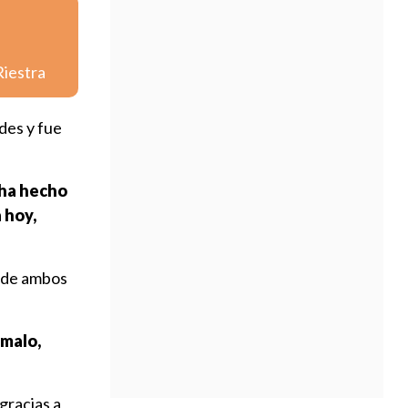
Riestra
des y fue
 ha hecho
 hoy,
s de ambos
 malo,
gracias a