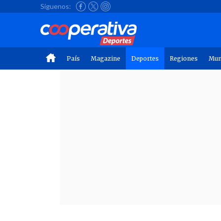
Síguenos:
País
Magazine
Deportes
Regiones
Mu