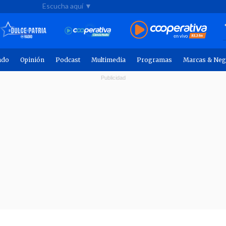
Escucha aquí ▼
ndo
Opinión
Podcast
Multimedia
Programas
Marcas & Neg