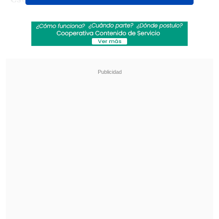
Revisa también
La programación de la fecha 18 de la Liga de
Primera
La FIFA admitió errores en su propuesta de
privatizar el Mundial y advirtió que no tolerará
más ataques
El podio se cerró con la moldava Elena
Glizan, rezagada a más de 10 segundos
(29:06.86).
De esta manera, Mailliard logró su
segunda presea consecutiva en el
circuito mundial de canotaje
, pues venía