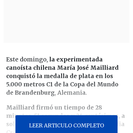
Este domingo,
la experimentada
canoísta chilena María José Mailliard
conquistó la medalla de plata en los
5.000 metros C1 de la Copa del Mundo
de Brandenburg
, Alemania.
Mailliard firmó un tiempo de 28
minutos, 51 segundos y 24 centésimas, a
solo 75 centésimas de la húngara Zsofia
LEER ARTICULO COMPLETO
Csorba
, quien se llevó el triunfo.