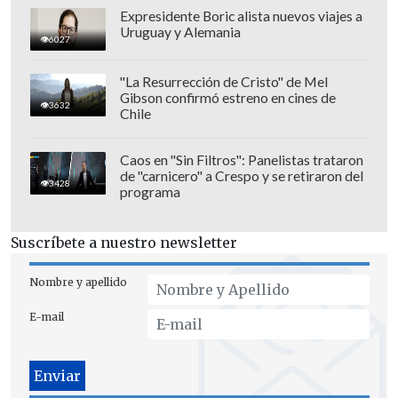
durante la jornada sabatina
de
Expresidente Boric alista nuevos viajes a
Branderburg
, en los 200 metros K1 de
Uruguay y Alemania
6027
paracanotaje.
"La Resurrección de Cristo" de Mel
La próxima competencia sprint de la
Gibson confirmó estreno en cines de
3632
Chile
Federación Internacional de Canotaje
está agendada para el fin de semana del
Caos en "Sin Filtros": Panelistas trataron
25 de junio, con el Masters de Halifax,
de "carnicero" a Crespo y se retiraron del
3428
programa
Canadá.
Suscríbete a nuestro newsletter
Nombre y apellido
E-mail