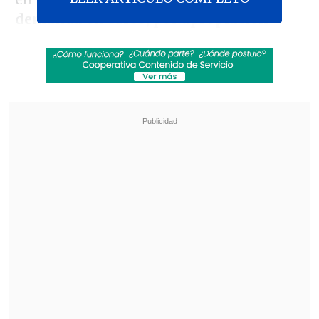
demanda en curso, por apropiación
indebida de un terreno en Villa
Alemana.
Según información que pudo recopilar
Cooperativa Deportes
,
Kegevic,
supuestamente, se apropió de forma
indebida de Valle Dorado
, un terreno en
Villa Alemana que estaba destinado para
ser un centro de alto rendimiento,
liderado por Leonardo "Nano" Zuleta,
recordado formado de Nicolás Massú.
Revisa también
[VIDEO] Balón enviado fuera de la cancha