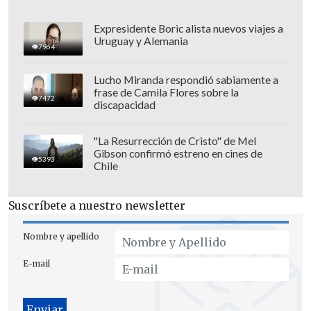
Expresidente Boric alista nuevos viajes a
Uruguay y Alemania
7964
Lucho Miranda respondió sabiamente a
frase de Camila Flores sobre la
7472
discapacidad
"La Resurrección de Cristo" de Mel
Gibson confirmó estreno en cines de
5393
Chile
Suscríbete a nuestro newsletter
"Mi representado ha afirmado que jamás
Nombre y apellido
han firmado este documento.
Se realizó
E-mail
un peritaje, ni la firma ni la huella
digital coinciden
con quien se señala