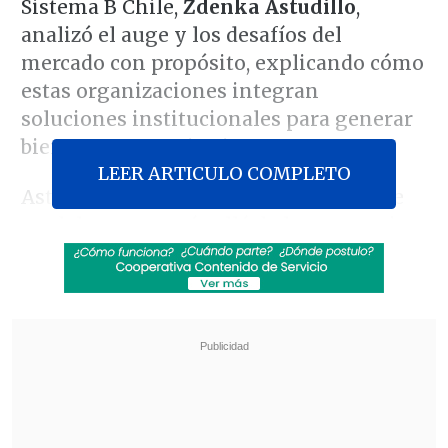
Sistema B Chile,
Zdenka Astudillo
,
analizó el auge y los desafíos del
mercado con propósito, explicando cómo
estas organizaciones integran
soluciones institucionales para generar
bienestar comunitario.
LEER ARTICULO COMPLETO
Astudillo precisó que la esencia de este
modelo que va más allá de las ganancias
individuales:
"Son empresas que
generan beneficio más allá de solo a sus
accionistas, entendiendo a todos sus
públicos de interés, las comunidades y
el planeta".
Revisa también