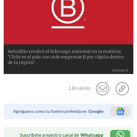
Astudillo recalcó el liderazgo nacional en la materia:
"Chile es el país con más empresas B per cápita dentro
de la región".
Sistema B
Llévatelo:
Agréganos como tu fuente preferida en
Google
Suscríbete a nuestro canal de
Whatsapp