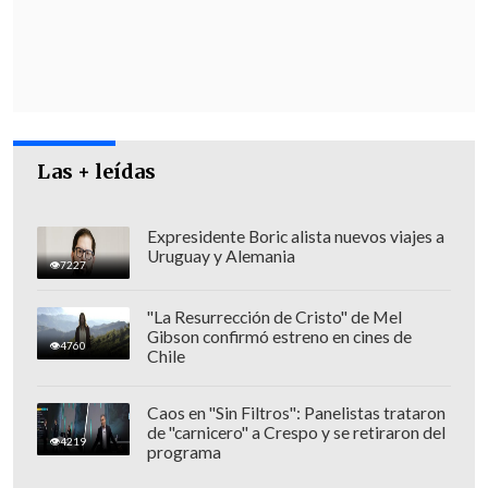
Respecto al panorama local, la ejecutiva
valoró la positiva recepción en el
mercado nacional.
Chile cuenta con 266
empresas certificadas, superando
proporcionalmente a gigantes como
Brasil y Argentina
, lo que demuestra un
Las + leídas
alto compromiso y un nivel avanzado de
involucramiento empresarial.
Expresidente Boric alista nuevos viajes a
Uruguay y Alemania
7227
"La Resurrección de Cristo" de Mel
Gibson confirmó estreno en cines de
4760
Chile
Caos en "Sin Filtros": Panelistas trataron
de "carnicero" a Crespo y se retiraron del
4219
programa