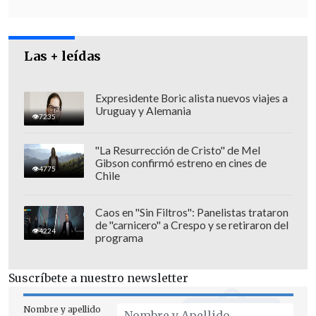
han ejecutado en el más breve lapso
posible,
ingresando la denuncia en el
Ministerio Público
una semana después
Las + leídas
del primer hallazgo y 24 horas después
de recibido el informe técnico
evacuado
Expresidente Boric alista nuevos viajes a
Uruguay y Alemania
por la empresa especializada".
7235
"La Resurrección de Cristo" de Mel
Gibson confirmó estreno en cines de
4775
Chile
Caos en "Sin Filtros": Panelistas trataron
de "carnicero" a Crespo y se retiraron del
4224
programa
Suscríbete a nuestro newsletter
Nombre y apellido