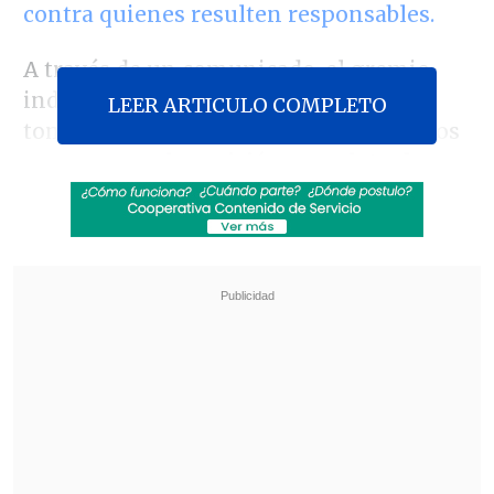
contra quienes resulten responsables.
A través de un comunicado, el gremio
indicó que "inmediatamente que
LEER ARTICULO COMPLETO
tomamos conocimiento de estos hechos
encargamos la revisión completa de
nuestras oficinas y equipos de
comunicación a una empresa
especializada
, y requerimos la asesoría
jurídica correspondiente".
Revisa también
Último récord fue hace dos días: Precio del
cobre marca nuevo máximo histórico
El mercado alemán, puerta para posicionar
soluciones chilenas en energía y minería en