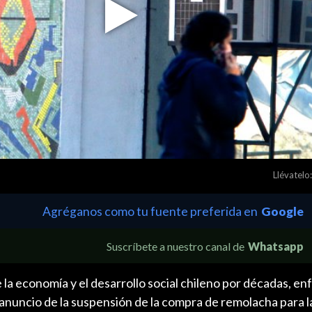
Play
Video
Llévatelo:
Agréganos como tu fuente preferida en
Google
Suscríbete a nuestro canal de
Whatsapp
e la economía y el desarrollo social chileno por décadas, en
anuncio de la suspensión de la compra de remolacha para l