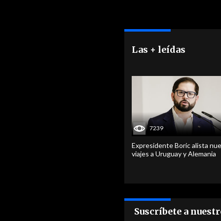
Suscríbete a nuest
No
E-
Relacionado
Piden declarar Emergencia
Agrícola en La Araucanía
p