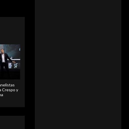
onal de
l Niño se está