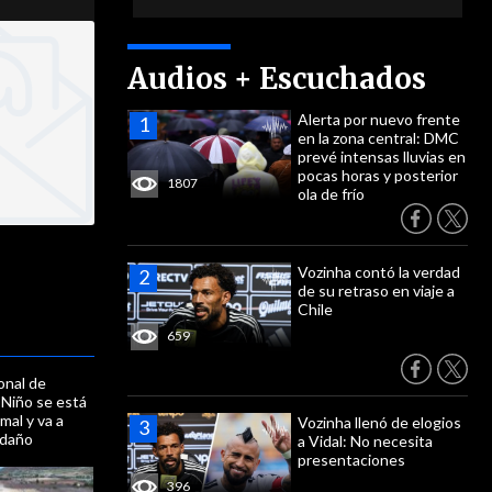
mal y va a
 daño
Audios + Escuchados
Alerta por nuevo frente
en la zona central: DMC
prevé intensas lluvias en
pocas horas y posterior
1807
ola de frío
Vozinha contó la verdad
de su retraso en viaje a
Chile
659
Vozinha llenó de elogios
a Vidal: No necesita
presentaciones
396