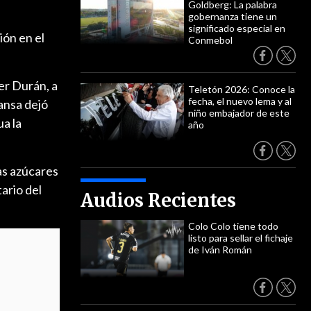
Goldberg: La palabra
gobernanza tiene un
significado especial en
ión en el
Conmebol
er Durán, a
Teletón 2026: Conoce la
fecha, el nuevo lema y al
Iansa dejó
niño embajador de este
ua la
año
as azúcares
ario del
Audios Recientes
Colo Colo tiene todo
listo para sellar el fichaje
de Iván Román