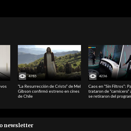
ro newsletter
mbre y apellido
mail
Política de Privacidad
s
Advierten inminente alza en
Gobierno decretó
Sociedad Naci
recio de hortalizas, leche y
emergencia agrícola en tres
Agricultura: E